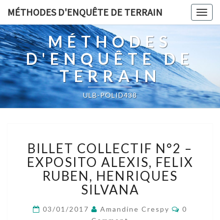
MÉTHODES D'ENQUÊTE DE TERRAIN
Togg
navig
MÉTHODES
D'ENQUÊTE DE
TERRAIN
ULB-POLID438
BILLET
BILLET COLLECTIF N°2 –
COLLECTIF
N°2
EXPOSITO ALEXIS, FELIX
–
RUBEN, HENRIQUES
EXPOSITO
SILVANA
ALEXIS,
FELIX
Comment
03/01/2017
Amandine Crespy
0
RUBEN,