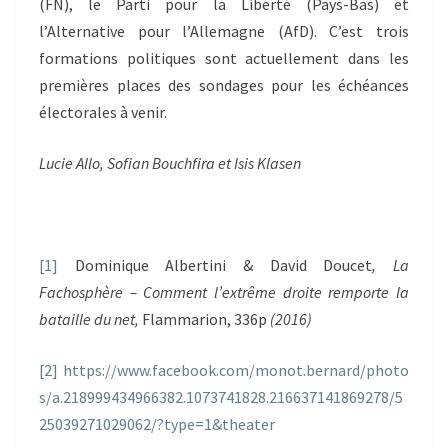
(FN), le Parti pour la Liberté (Pays-Bas) et
l’Alternative pour l’Allemagne (AfD). C’est trois
formations politiques sont actuellement dans les
premières places des sondages pour les échéances
électorales à venir.
Lucie Allo, Sofian Bouchfira et Isis Klasen
[1]
Dominique Albertini & David Doucet
, La
Fachosphère – Comment l’extrême droite remporte la
bataille du net,
Flammarion, 336p
(2016)
[2]
https://www.facebook.com/monot.bernard/photo
s/a.218999434966382.1073741828.216637141869278/5
25039271029062/?type=1&theater