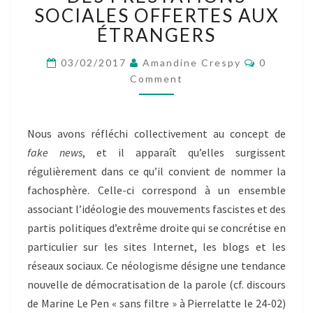
INFORMATIONS
SOCIALES OFFERTES AUX
(HOAX)
ÉTRANGERS
PAR
LA
Comment
03/02/2017
Amandine Crespy
0
FACHOSPHÈRE
Comment
AU
SUJET
DES
PRESTATIONS
Nous avons réfléchi collectivement au concept de
SOCIALES
fake news
, et il apparaît qu’elles surgissent
OFFERTES
régulièrement dans ce qu’il convient de nommer la
AUX
ÉTRANGERS
fachosphère. Celle-ci correspond à un ensemble
associant l’idéologie des mouvements fascistes et des
partis politiques d’extrême droite qui se concrétise en
particulier sur les sites Internet, les blogs et les
réseaux sociaux. Ce néologisme désigne une tendance
nouvelle de démocratisation de la parole (cf. discours
de Marine Le Pen « sans filtre » à Pierrelatte le 24-02)