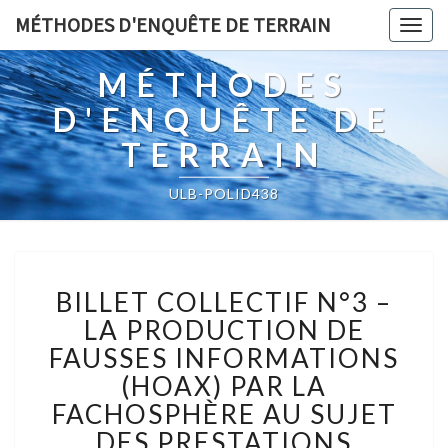
MÉTHODES D'ENQUÊTE DE TERRAIN
Togg
navig
MÉTHODES
D'ENQUÊTE DE
TERRAIN
ULB-POLID438
BILLET
BILLET COLLECTIF N°3 –
COLLECTIF
N°3
LA PRODUCTION DE
–
FAUSSES INFORMATIONS
LA
(HOAX) PAR LA
PRODUCTION
FACHOSPHÈRE AU SUJET
DE
FAUSSES
DES PRESTATIONS