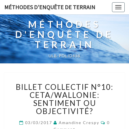
MÉTHODES D'ENQUÊTE DE TERRAIN
Togg
navig
MÉTHODES
D'ENQUÊTE DE
TERRAIN
ULB-POLID438
BILLET
BILLET COLLECTIF N°10:
COLLECTIF
N°10:
CETA/WALLONIE:
CETA/WALLONIE:
SENTIMENT OU
SENTIMENT
OBJECTIVITÉ?
OU
OBJECTIVITÉ?
Comment
03/03/2017
Amandine Crespy
0