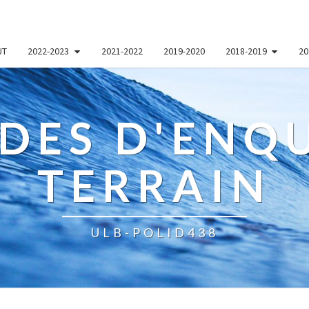
UT
2022-2023
2021-2022
2019-2020
2018-2019
20
DES D'ENQU
TERRAIN
ULB-POLID438