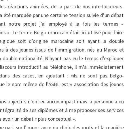
es réactions animées, de la part de nos interlocuteurs.
 a été marquée par une certaine tension suivie d’un débat
ant notre projet j’ai employé à la fois les termes «
ns ». Le terme Belgo-marocain était ici utilisé pour faire
lgique soit d’origine marocaine soit ayant la double
rs à des jeunes issus de l’immigration, nés au Maroc et
a double-nationalité. N’ayant pas eu le temps d’expliquer
iscours introductif au téléphone, il m’a immédiatement
ans des cases, en ajoutant : «ils ne sont pas belgo-
 que le nom même de l’ASBL est « association des jeunes
nos objectifs n’ont eu aucun impact mais la personne a en
intégralité de ses diplômes et à me proposer ses services
s avoir un débat « plus conceptuel ».
une part sur l’importance du choix des mots et la manière