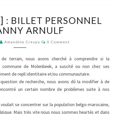
[GROUPE
] : BILLET PERSONNEL
N°2]
:
ANNY ARNULF
BILLET
PERSONNEL
Comments
Amandine Crespy
0 Comment
DE
FANNY
ARNULF
de terrain, nous avons cherché à comprendre si la
 la commune de Molenbeek, a suscité ou non chez ses
timent de repli identitaire et/ou communautaire.
 question de recherche, nous avons dû la modifier à de
rencontré un certain nombre de problèmes suite à nos
 voulait se concentrer sur la population belgo-marocaine,
elgique. Mais très vite nous nous sommes heurtés et dans