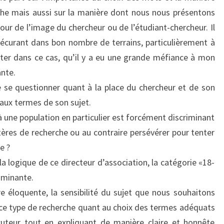
he mais aussi sur la manière dont nous nous présentons
our de l’image du chercheur ou de l’étudiant-chercheur. Il
écurant dans bon nombre de terrains, particulièrement à
ater dans ce cas, qu’il y a eu une grande méfiance à mon
ante.
de se questionner quant à la place du chercheur et de son
aux termes de son sujet.
à une population en particulier est forcément discriminant
itères de recherche ou au contraire persévérer pour tenter
e ?
a logique de ce directeur d’association, la catégorie «18-
riminante.
 éloquente, la sensibilité du sujet que nous souhaitons
 à ce type de recherche quant au choix des termes adéquats
cuteur tout en expliquant de manière claire et honnête