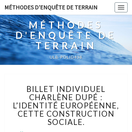
MÉTHODES D'ENQUÊTE DE TERRAIN
Togg
navig
MÉTHODES
D'ENQUÊTE DE
TERRAIN
ULB-POLID438
BILLET
BILLET INDIVIDUEL
INDIVIDUEL
CHARLÈNE
CHARLÈNE DUPÉ :
DUPÉ
L’IDENTITÉ EUROPÉENNE,
:
CETTE CONSTRUCTION
L’IDENTITÉ
SOCIALE.
EUROPÉENNE,
CETTE