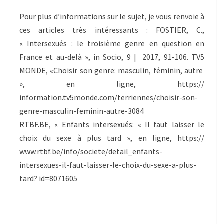
Pour plus d’informations sur le sujet, je vous renvoie à
ces articles très intéressants : FOSTIER, C.,
« Intersexués : le troisième genre en question en
France et au-delà », in Socio, 9 | 2017, 91-106. TV5
MONDE, «Choisir son genre: masculin, féminin, autre
», en ligne, https://
information.tv5monde.com/terriennes/choisir-son-
genre-masculin-feminin-autre-3084
RTBF.BE, « Enfants intersexués: « Il faut laisser le
choix du sexe à plus tard », en ligne, https://
www.rtbf.be/info/societe/detail_enfants-
intersexues-il-faut-laisser-le-choix-du-sexe-a-plus-
tard? id=8071605