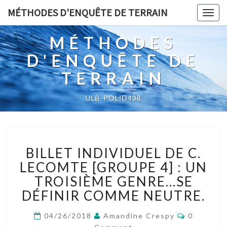
MÉTHODES D'ENQUÊTE DE TERRAIN
Togg
navig
MÉTHODES
D'ENQUÊTE DE
TERRAIN
ULB-POLID438
BILLET
BILLET INDIVIDUEL DE C.
INDIVIDUEL
DE
LECOMTE [GROUPE 4] : UN
C.
TROISIÈME GENRE…SE
LECOMTE
DÉFINIR COMME NEUTRE.
[GROUPE
4]
Comment
04/26/2018
Amandine Crespy
0
: