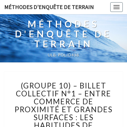
MÉTHODES D'ENQUÊTE DE TERRAIN
Togg
navig
MÉTHODES
D'ENQUÊTE DE
TERRAIN
ULB-POLID438
(GROUPE
(GROUPE 10) – BILLET
10)
–
COLLECTIF N°1 – ENTRE
BILLET
COMMERCE DE
COLLECTIF
PROXIMITÉ ET GRANDES
N°1
SURFACES : LES
–
ENTRE
HABITUDES DE