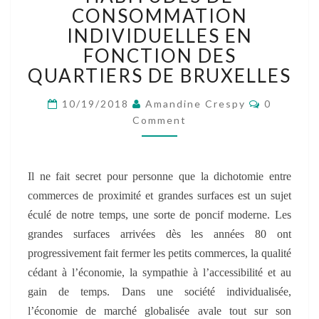
COMMERCE
CONSOMMATION
DE
INDIVIDUELLES EN
PROXIMITÉ
FONCTION DES
ET
GRANDES
QUARTIERS DE BRUXELLES
SURFACES
:
Comment
10/19/2018
Amandine Crespy
0
LES
Comment
HABITUDES
DE
CONSOMMATION
INDIVIDUELLES
Il ne fait secret pour personne que la dichotomie entre
EN
commerces de proximité et grandes surfaces est un sujet
FONCTION
éculé de notre temps, une sorte de poncif moderne. Les
DES
grandes surfaces arrivées dès les années 80 ont
QUARTIERS
progressivement fait fermer les petits commerces, la qualité
DE
BRUXELLES
cédant à l’économie, la sympathie à l’accessibilité et au
gain de temps. Dans une société individualisée,
l’économie de marché globalisée avale tout sur son