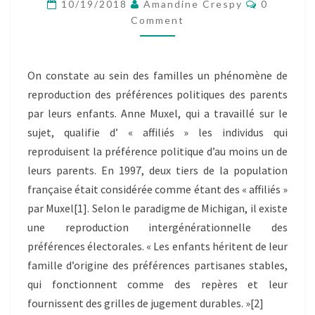
Comment
ET
10/19/2018
Amandine Crespy
0
LE
Comment
VOTE,
CONFLIT
DE
On constate au sein des familles un phénomène de
GÉNÉRATION.
reproduction des préférences politiques des parents
par leurs enfants. Anne Muxel, qui a travaillé sur le
sujet, qualifie d’ « affiliés » les individus qui
reproduisent la préférence politique d’au moins un de
leurs parents. En 1997, deux tiers de la population
française était considérée comme étant des « affiliés »
par Muxel[1]. Selon le paradigme de Michigan, il existe
une reproduction intergénérationnelle des
préférences électorales. « Les enfants héritent de leur
famille d’origine des préférences partisanes stables,
qui fonctionnent comme des repères et leur
fournissent des grilles de jugement durables. »[2]