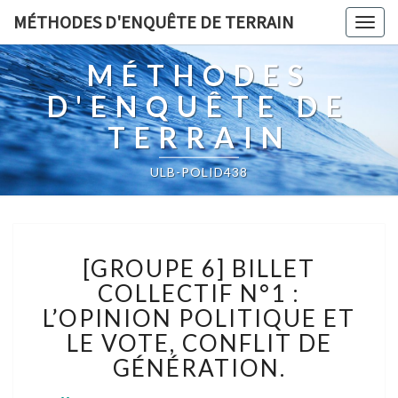
MÉTHODES D'ENQUÊTE DE TERRAIN
Togg
navig
MÉTHODES
D'ENQUÊTE DE
TERRAIN
ULB-POLID438
[GROUPE
[GROUPE 6] BILLET
6]
BILLET
COLLECTIF N°1 :
COLLECTIF
L’OPINION POLITIQUE ET
N°1
LE VOTE, CONFLIT DE
:
GÉNÉRATION.
L’OPINION
POLITIQUE