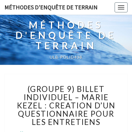
MÉTHODES D'ENQUÊTE DE TERRAIN
Togg
navig
MÉTHODES
D'ENQUÊTE DE
TERRAIN
ULB-POLID438
(GROUPE
(GROUPE 9) BILLET
9)
BILLET
INDIVIDUEL – MARIE
INDIVIDUEL
KEZEL : CREATION D’UN
–
QUESTIONNAIRE POUR
MARIE
LES ENTRETIENS
KEZEL
: