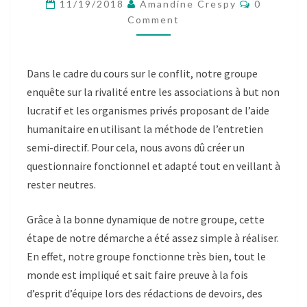
Comment
CREATION
11/19/2018
Amandine Crespy
0
D’UN
Comment
QUESTIONNAIRE
POUR
LES
Dans le cadre du cours sur le conflit, notre groupe
ENTRETIENS
enqu
ête sur la rivalité entre les associations à but non
lucratif et les organismes privés proposant de l’aide
humanitaire en utilisant la méthode de l’entretien
semi-directif. Pour cela, nous avons dû créer un
questionnaire fonctionnel et adapté tout en veillant à
rester neutres.
Gr
âce à la bonne dynamique de notre groupe, cette
étape de notre démarche a été assez simple à réaliser.
En effet, notre groupe fonctionne très
bien,
tout le
monde est impliqué et sait faire preuve à la fois
d’esprit d’équipe lors des rédactions de devoirs, des