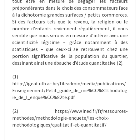
tout être en mesure de dégager les facteurs
prépondérants dans le choix des consommateurs face
à la dichotomie grandes surfaces / petits commerces.
Si des facteurs tels que le revenu, la religion ou le
nombre d’enfants reviennent régulièrement, il nous
semble que nous serons en mesure d’inférer avec une
scientificité légitime – grâce notamment à des
statistiques – que ceux-ci se retrouvent chez une
portion significative de la population du quartier,
dessinant ainsi une ébauche d’étude quantitative (2).
(1)
http://igeat.ulb.ac.be/fileadmin/media/publications/
Enseignement/Petit_guide_de_me%CC%81thodolog
ie_de_l_enque%CC%82te.pdf
(2) https://www.ined.fr/fr/ressources-
methodes/methodologie-enquete/les-choix-
methodologiques/qualitatif-et-quantitatif/