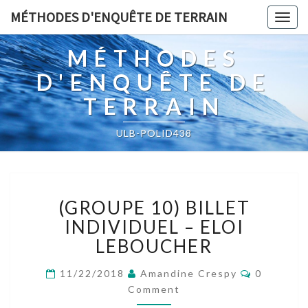
MÉTHODES D'ENQUÊTE DE TERRAIN
Togg
navig
MÉTHODES
D'ENQUÊTE DE
TERRAIN
ULB-POLID438
(GROUPE
(GROUPE 10) BILLET
10)
BILLET
INDIVIDUEL – ELOI
INDIVIDUEL
LEBOUCHER
–
ELOI
Comment
11/22/2018
Amandine Crespy
0
LEBOUCHER
Comment