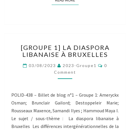
READ MORE
[GROUPE
[GROUPE 1] LA DIASPORA
1]
LIBANAISE À BRUXELLES
LA
DIASPORA
Comments
03/08/2023
2023-Groupe1
0
LIBANAISE
Comment
À
BRUXELLES
POLID-438 – Billet de blog n°1 – Groupe 1: Ameryckx
Osman; Brunclair Gailord; Destoppeleir Marie;
Rousseaux Maxence, Samandi Ilyes ; Hammoud Maya I.
Le sujet / sous-thème : La diaspora libanaise à
Bruxelles Les différences intergénérationnelles de la