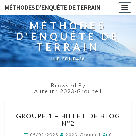
MÉTHODES D'ENQUÊTE DE TERRAIN
Togg
navig
MÉTHODES
D'ENQUÊTE DE
TERRAIN
ULB-POLID438
Browsed By
Auteur :
2023-Groupe1
GROUPE
GROUPE 1 – BILLET DE BLOG
1
N°2
–
BILLET
Comments
05/02/2023
2023-Groupe1
0