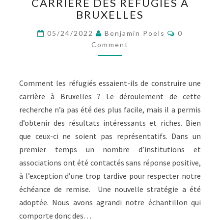
COLLECTIF
CARRIÈRE DES RÉFUGIÉS À
2
BRUXELLES
–
Comments
LA
05/24/2022
Benjamin Poels
0
CONSTRUCTION
Comment
D’UNE
CARRIÈRE
DES
Comment les réfugiés essaient-ils de construire une
RÉFUGIÉS
carrière à Bruxelles ? Le déroulement de cette
À
BRUXELLES
recherche n’a pas été des plus facile, mais il a permis
d’obtenir des résultats intéressants et riches. Bien
que ceux-ci ne soient pas représentatifs. Dans un
premier temps un nombre d’institutions et
associations ont été contactés sans réponse positive,
à l’exception d’une trop tardive pour respecter notre
échéance de remise. Une nouvelle stratégie a été
adoptée. Nous avons agrandi notre échantillon qui
comporte donc des…