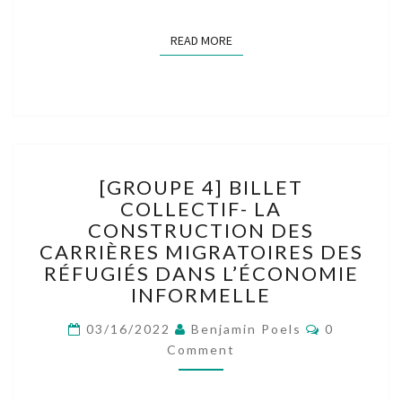
READ MORE
READ MORE
[GROUPE
[GROUPE 4] BILLET
4]
COLLECTIF- LA
BILLET
CONSTRUCTION DES
COLLECTIF-
LA
CARRIÈRES MIGRATOIRES DES
CONSTRUCTION
RÉFUGIÉS DANS L’ÉCONOMIE
DES
INFORMELLE
CARRIÈRES
MIGRATOIRES
Comments
03/16/2022
Benjamin Poels
0
DES
Comment
RÉFUGIÉS
DANS