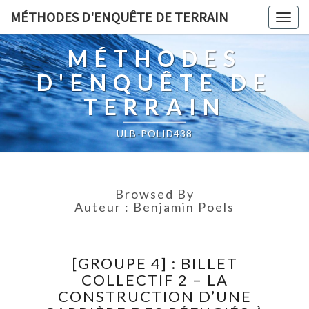
MÉTHODES D'ENQUÊTE DE TERRAIN
Togg
navig
MÉTHODES
D'ENQUÊTE DE
TERRAIN
ULB-POLID438
Browsed By
Auteur :
Benjamin Poels
[GROUPE
[GROUPE 4] : BILLET
4]
COLLECTIF 2 – LA
:
CONSTRUCTION D’UNE
BILLET