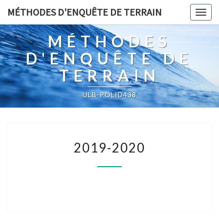
MÉTHODES D'ENQUÊTE DE TERRAIN
Togg
navig
MÉTHODES
D'ENQUÊTE DE
TERRAIN
ULB-POLID438
2019-
2019-2020
2020