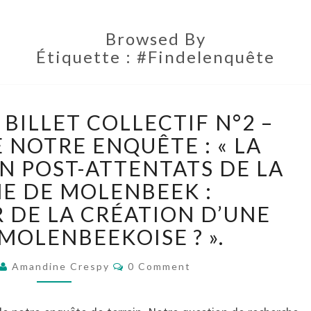
Browsed By
Étiquette :
#Findelenquête
[GROUPE
: BILLET COLLECTIF N°2 –
N°2]
:
 NOTRE ENQUÊTE : « LA
BILLET
N POST-ATTENTATS DE LA
COLLECTIF
 DE MOLENBEEK :
N°2
DE LA CRÉATION D’UNE
–
RÉSULTATS
MOLENBEEKOISE ? ».
DE
NOTRE
Comments
Amandine Crespy
0 Comment
ENQUÊTE
: