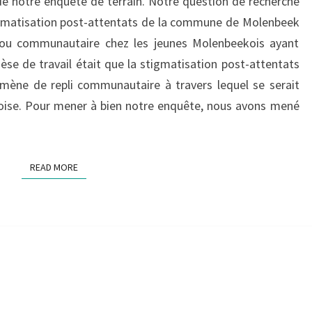
 de notre enquête de terrain. Notre question de recherche
«
LA
tigmatisation post-attentats de la commune de Molenbeek
STIGMATISATION
ire ou communautaire chez les jeunes Molenbeekois ayant
POST-
èse de travail était que la stigmatisation post-attentats
ATTENTATS
mène de repli communautaire à travers lequel se serait
DE
oise. Pour mener à bien notre enquête, nous avons mené
LA
COMMUNE
DE
MOLENBEEK
READ MORE
READ MORE
:
DÉCLENCHEUR
DE
LA
CRÉATION
D’UNE
IDENTITÉ
MOLENBEEKOISE