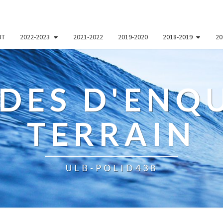
UT
2022-2023
2021-2022
2019-2020
2018-2019
20
DES D'ENQU
TERRAIN
ULB-POLID438