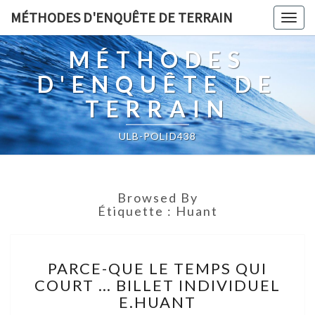
MÉTHODES D'ENQUÊTE DE TERRAIN
Togg
navig
MÉTHODES
D'ENQUÊTE DE
TERRAIN
ULB-POLID438
Browsed By
Étiquette :
Huant
PARCE-
PARCE-QUE LE TEMPS QUI
QUE
COURT … BILLET INDIVIDUEL
LE
E.HUANT
TEMPS