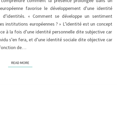
e comprendre comment la présence prolongée dans un
IDENTITAIRE
AU
européenne favorise le développement d’une identité
SEIN
on d’identités. « Comment se développe un sentiment
DU
es institutions européennes ? » L’identité est un concept
SERVICE
ence à la fois d’une identité personnelle dite subjective car
EUROPÉEN
vidu s’en fera, et d’une identité sociale dite objective car
POUR
L’ACTION
n fonction de…
EXTÉRIEURE
:
READ MORE
READ MORE
LE
CAS
DES
FONCTIONNAIRES
FRANÇAIS
ET
ITALIENS »