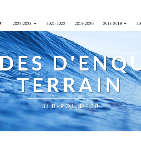
UT
2022-2023
2021-2022
2019-2020
2018-2019
20
DES D'ENQU
TERRAIN
ULB-POLID438