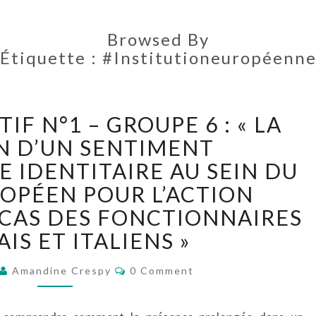
Browsed By
Étiquette :
#Institutioneuropéenn
BILLET
IF N°1 – GROUPE 6 : « LA
COLLECTIF
N°1
N D’UN SENTIMENT
–
 IDENTITAIRE AU SEIN DU
GROUPE
ROPÉEN POUR L’ACTION
6
E CAS DES FONCTIONNAIRES
:
« LA
IS ET ITALIENS »
CRÉATION
D’UN
Comments
Amandine Crespy
0 Comment
SENTIMENT
D’APPARTENANCE