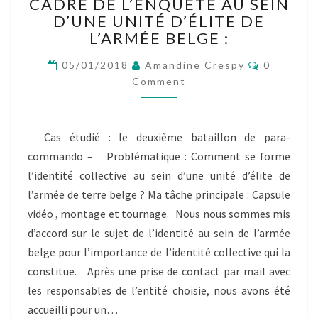
DIFFICULTÉS
CADRE DE L’ENQUÊTE AU SEIN
RENCONTRÉES
D’UNE UNITÉ D’ÉLITE DE
DANS
L’ARMÉE BELGE :
LE
CADRE
Comment
05/01/2018
Amandine Crespy
0
DE
Comment
L’ENQUÊTE
AU
SEIN
Cas étudié : le deuxième bataillon de para-
D’UNE
commando – Problématique : Comment se forme
UNITÉ
D’ÉLITE
l’identité collective au sein d’une unité d’élite de
DE
l’armée de terre belge ? Ma tâche principale : Capsule
L’ARMÉE
vidéo , montage et tournage. Nous nous sommes mis
BELGE
d’accord sur le sujet de l’identité au sein de l’armée
:
belge pour l’importance de l’identité collective qui la
constitue. Après une prise de contact par mail avec
les responsables de l’entité choisie, nous avons été
accueilli pour un…