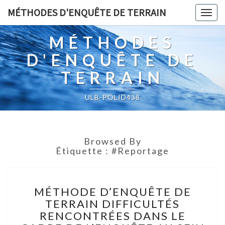
MÉTHODES D'ENQUÊTE DE TERRAIN
Togg
navig
MÉTHODES
D'ENQUÊTE DE
TERRAIN
ULB-POLID438
Browsed By
Étiquette :
#reportage
MÉTHODE
MÉTHODE D’ENQUÊTE DE
D’ENQUÊTE
TERRAIN DIFFICULTÉS
DE
RENCONTRÉES DANS LE
TERRAIN