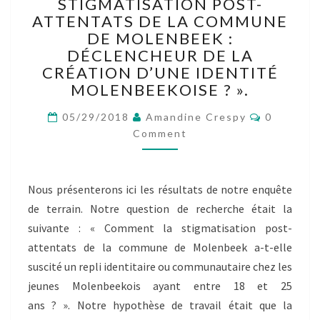
COLLECTIF
STIGMATISATION POST-
N°2
ATTENTATS DE LA COMMUNE
–
DE MOLENBEEK :
RÉSULTATS
DÉCLENCHEUR DE LA
DE
CRÉATION D’UNE IDENTITÉ
NOTRE
MOLENBEEKOISE ? ».
ENQUÊTE
:
Comment
05/29/2018
Amandine Crespy
0
«
Comment
LA
STIGMATISATION
POST-
ATTENTATS
Nous présenterons ici les résultats de notre enquête
DE
de terrain. Notre question de recherche était la
LA
suivante : « Comment la stigmatisation post-
COMMUNE
attentats de la commune de Molenbeek a-t-elle
DE
suscité un repli identitaire ou communautaire chez les
MOLENBEEK
:
jeunes Molenbeekois ayant entre 18 et 25
DÉCLENCHEUR
ans ? ». Notre hypothèse de travail était que la
DE