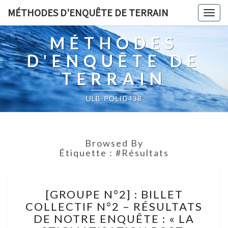
MÉTHODES D'ENQUÊTE DE TERRAIN
Togg
navig
MÉTHODES
D'ENQUÊTE DE
TERRAIN
ULB-POLID438
Browsed By
Étiquette :
#Résultats
[GROUPE
[GROUPE N°2] : BILLET
N°2]
COLLECTIF N°2 – RÉSULTATS
:
DE NOTRE ENQUÊTE : « LA
BILLET