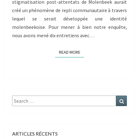
stigmatisation post-attentats de Molenbeek aurait
LA
créé un phénomène de repli communautaire à travers
CRÉATION
D’UNE
lequel se serait développée une identité
IDENTITÉ
molenbeekoise. Pour mener à bien notre enquête,
MOLENBEEKOISE
nous avons mené dix entretiens avec…
?
».
READ MORE
READ MORE
Search
Search
for:
ARTICLES RÉCENTS