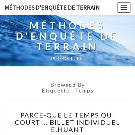
MÉTHODES D'ENQUÊTE DE TERRAIN
Togg
navig
MÉTHODES
D'ENQUÊTE DE
TERRAIN
ULB-POLID438
Browsed By
Étiquette :
Temps
PARCE-
PARCE-QUE LE TEMPS QUI
QUE
COURT … BILLET INDIVIDUEL
LE
E.HUANT
TEMPS