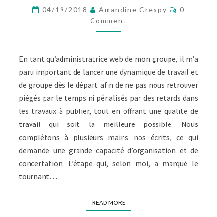
QUI
Comment
04/19/2018
Amandine Crespy
0
COURT
Comment
…
BILLET
INDIVIDUEL
E.HUANT
En tant qu’administratrice web de mon groupe, il m’a
paru important de lancer une dynamique de travail et
de groupe dès le départ afin de ne pas nous retrouver
piégés par le temps ni pénalisés par des retards dans
les travaux à publier, tout en offrant une qualité de
travail qui soit la meilleure possible. Nous
complétons à plusieurs mains nos écrits, ce qui
demande une grande capacité d’organisation et de
concertation. L’étape qui, selon moi, a marqué le
tournant…
READ MORE
READ MORE