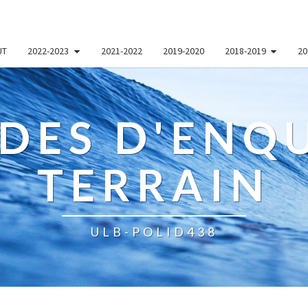
UT
2022-2023
2021-2022
2019-2020
2018-2019
20
DES D'ENQU
TERRAIN
ULB-POLID438