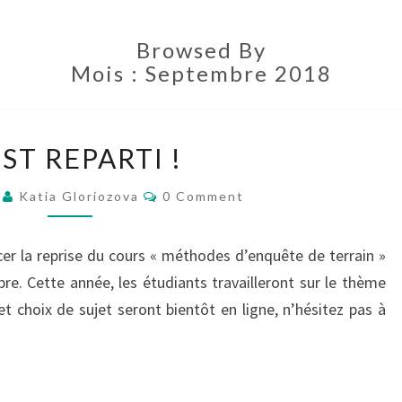
Browsed By
Mois :
Septembre 2018
C’EST
EST REPARTI !
REPARTI !
Comments
8
Katia Gloriozova
0 Comment
cer la reprise du cours « méthodes d’enquête de terrain »
e. Cette année, les étudiants travailleront sur le thème
et choix de sujet seront bientôt en ligne, n’hésitez pas à