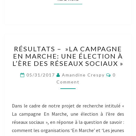
RÉSULTATS
RÉSULTATS – »LA CAMPAGNE
–
EN MARCHE: UNE ÉLECTION À
»LA
L’ÈRE DES RÉSEAUX SOCIAUX »
CAMPAGNE
EN
Comment
05/31/2017
Amandine Crespy
0
MARCHE:
Comment
UNE
ÉLECTION
À
L’ÈRE
Dans le cadre de notre projet de recherche intitulé «
DES
La campagne En Marche, une élection à l’ère des
RÉSEAUX
réseaux sociaux », en réponse à la question de savoir :
SOCIAUX »
comment les organisations ‘En Marche’ et ‘Les jeunes