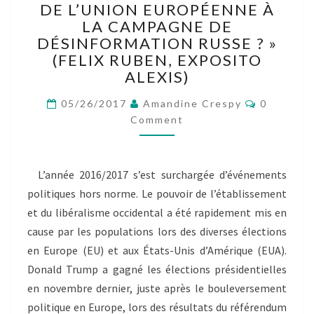
DE L’UNION EUROPÉENNE À
S’EST
ORGANISÉE
LA CAMPAGNE DE
LA
DÉSINFORMATION RUSSE ? »
RÉPONSE
(FELIX RUBEN, EXPOSITO
DE
ALEXIS)
L’UNION
EUROPÉENNE
Comment
05/26/2017
Amandine Crespy
0
À
Comment
LA
CAMPAGNE
DE
L’année 2016/2017 s’est surchargée d’événements
DÉSINFORMATION
RUSSE
politiques hors norme. Le pouvoir de l’établissement
? »
et du libéralisme occidental a été rapidement mis en
(FELIX
cause par les populations lors des diverses élections
RUBEN,
en Europe (EU) et aux États-Unis d’Amérique (EUA).
EXPOSITO
Donald Trump a gagné les élections présidentielles
ALEXIS)
en novembre dernier, juste après le bouleversement
politique en Europe, lors des résultats du référendum