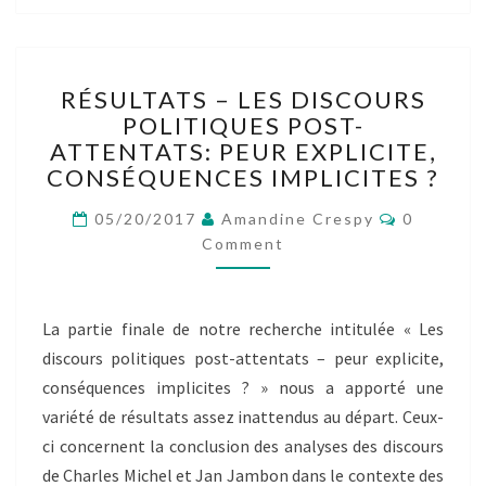
RÉSULTATS
RÉSULTATS – LES DISCOURS
–
POLITIQUES POST-
LES
ATTENTATS: PEUR EXPLICITE,
DISCOURS
POLITIQUES
CONSÉQUENCES IMPLICITES ?
POST-
Comment
ATTENTATS:
05/20/2017
Amandine Crespy
0
PEUR
Comment
EXPLICITE,
CONSÉQUENCES
IMPLICITES
La partie finale de notre recherche intitulée « Les
?
discours politiques post-attentats – peur explicite,
conséquences implicites ? » nous a apporté une
variété de résultats assez inattendus au départ. Ceux-
ci concernent la conclusion des analyses des discours
de Charles Michel et Jan Jambon dans le contexte des