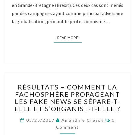
en Grande-Bretagne (Brexit). Ces deux cas sont menés
par des campagnes ayant comme principal adversaire
la globalisation, prônant le protectionnisme…
READ MORE
READ MORE
RÉSULTATS
RÉSULTATS – COMMENT LA
–
FACHOSPHÈRE PROPAGEANT
COMMENT
LES FAKE NEWS SE SÉPARE-T-
LA
FACHOSPHÈRE
ELLE ET S’ORGANISE-T-ELLE ?
PROPAGEANT
Comment
LES
05/25/2017
Amandine Crespy
0
FAKE
Comment
NEWS