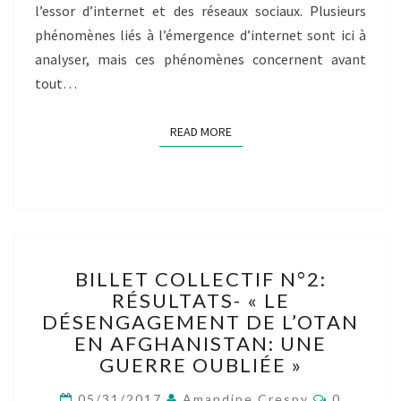
l’essor d’internet et des réseaux sociaux. Plusieurs
GOLFINOS,
XAVIER
phénomènes liés à l’émergence d’internet sont ici à
BERNOUD,
analyser, mais ces phénomènes concernent avant
ALEXIS
tout…
CLEREBAUT)
READ MORE
READ MORE
BILLET
BILLET COLLECTIF N°2:
COLLECTIF
RÉSULTATS- « LE
N°2:
DÉSENGAGEMENT DE L’OTAN
RÉSULTATS-
« LE
EN AFGHANISTAN: UNE
DÉSENGAGEMENT
GUERRE OUBLIÉE »
DE
Comment
L’OTAN
05/31/2017
Amandine Crespy
0