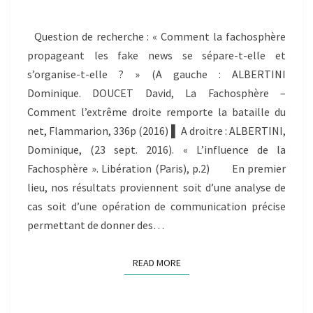
SE
SÉPARE-
Question de recherche : « Comment la fachosphère
T-
propageant les fake news se sépare-t-elle et
ELLE
ET
s’organise-t-elle ? » (A gauche : ALBERTINI
S’ORGANISE-
Dominique. DOUCET David, La Fachosphère –
T-
Comment l’extrême droite remporte la bataille du
ELLE
net, Flammarion, 336p (2016) ▌ A droitre : ALBERTINI,
?
Dominique, (23 sept. 2016). « L’influence de la
Fachosphère ». Libération (Paris), p.2) En premier
lieu, nos résultats proviennent soit d’une analyse de
cas soit d’une opération de communication précise
permettant de donner des…
READ MORE
READ MORE