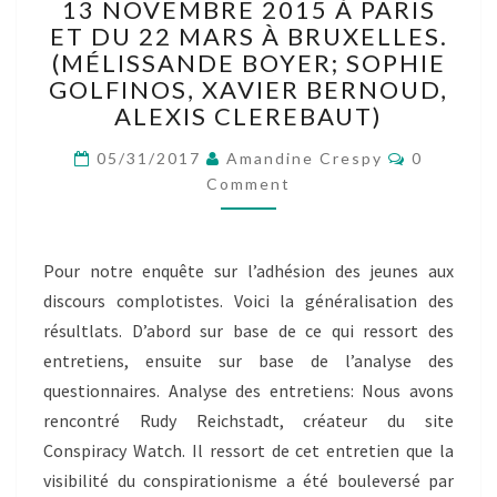
DISCOURS
13 NOVEMBRE 2015 À PARIS
COMPLOTISTES.
ET DU 22 MARS À BRUXELLES.
CAS
(MÉLISSANDE BOYER; SOPHIE
D’ÉTUDES:
GOLFINOS, XAVIER BERNOUD,
LES
ALEXIS CLEREBAUT)
ATTENTATS
DU
Comment
05/31/2017
Amandine Crespy
0
13
Comment
NOVEMBRE
2015
À
PARIS
Pour notre enquête sur l’adhésion des jeunes aux
ET
discours complotistes. Voici la généralisation des
DU
résultlats. D’abord sur base de ce qui ressort des
22
entretiens, ensuite sur base de l’analyse des
MARS
questionnaires. Analyse des entretiens: Nous avons
À
BRUXELLES.
rencontré Rudy Reichstadt, créateur du site
(MÉLISSANDE
Conspiracy Watch. Il ressort de cet entretien que la
BOYER;
visibilité du conspirationisme a été bouleversé par
SOPHIE