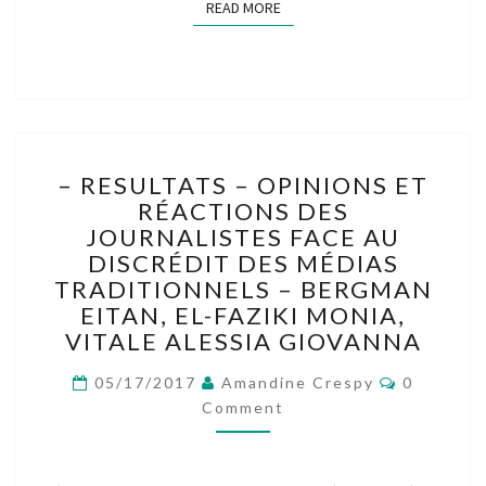
READ MORE
READ MORE
–
– RESULTATS – OPINIONS ET
RESULTATS
RÉACTIONS DES
–
JOURNALISTES FACE AU
OPINIONS
ET
DISCRÉDIT DES MÉDIAS
RÉACTIONS
TRADITIONNELS – BERGMAN
DES
EITAN, EL-FAZIKI MONIA,
JOURNALISTES
VITALE ALESSIA GIOVANNA
FACE
AU
Comment
05/17/2017
Amandine Crespy
0
DISCRÉDIT
Comment
DES
MÉDIAS
TRADITIONNELS