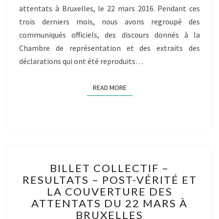
attentats à Bruxelles, le 22 mars 2016. Pendant ces
trois derniers mois, nous avons regroupé des
communiqués officiels, des discours donnés à la
Chambre de représentation et des extraits des
déclarations qui ont été reproduits…
READ MORE
READ MORE
BILLET
BILLET COLLECTIF –
COLLECTIF
RESULTATS – POST-VÉRITÉ ET
–
LA COUVERTURE DES
RESULTATS
–
ATTENTATS DU 22 MARS À
POST-
BRUXELLES