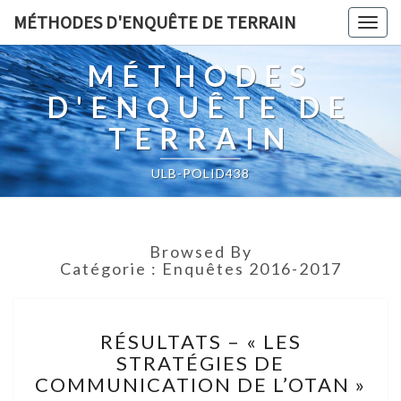
MÉTHODES D'ENQUÊTE DE TERRAIN
Togg
navig
MÉTHODES
D'ENQUÊTE DE
TERRAIN
ULB-POLID438
Browsed By
Catégorie :
Enquêtes 2016-2017
RÉSULTATS
RÉSULTATS – « LES
–
STRATÉGIES DE
« LES
COMMUNICATION DE L’OTAN »
STRATÉGIES