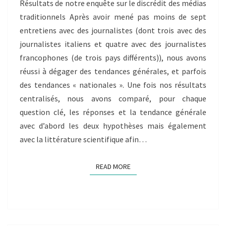
Résultats de notre enquête sur le discrédit des médias
–
BERGMAN
traditionnels Après avoir mené pas moins de sept
EITAN,
entretiens avec des journalistes (dont trois avec des
EL-
journalistes italiens et quatre avec des journalistes
FAZIKI
francophones (de trois pays différents)), nous avons
MONIA,
réussi à dégager des tendances générales, et parfois
VITALE
ALESSIA
des tendances « nationales ». Une fois nos résultats
GIOVANNA
centralisés, nous avons comparé, pour chaque
question clé, les réponses et la tendance générale
avec d’abord les deux hypothèses mais également
avec la littérature scientifique afin…
READ MORE
READ MORE