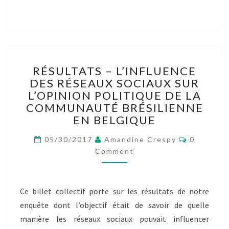
RÉSULTATS
RÉSULTATS – L’INFLUENCE
–
DES RÉSEAUX SOCIAUX SUR
L’INFLUENCE
L’OPINION POLITIQUE DE LA
DES
RÉSEAUX
COMMUNAUTÉ BRÉSILIENNE
SOCIAUX
EN BELGIQUE
SUR
Comment
L’OPINION
05/30/2017
Amandine Crespy
0
POLITIQUE
Comment
DE
LA
COMMUNAUTÉ
Ce billet collectif porte sur les résultats de notre
BRÉSILIENNE
enquête dont l’objectif était de savoir de quelle
EN
BELGIQUE
manière les réseaux sociaux pouvait influencer