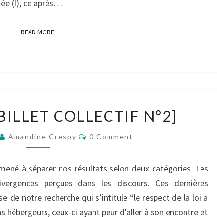
́e (I), ce après…
READ MORE
READ MORE
[GROUPE
BILLET COLLECTIF N°2]
1
–
Comments
Amandine Crespy
0 Comment
BILLET
COLLECTIF
N°2]
mené à séparer nos résultats selon deux catégories. Les
vergences perçues dans les discours. Ces dernières
 de notre recherche qui s’intitule “le respect de la loi a
s hébergeurs, ceux-ci ayant peur d’aller à son encontre et