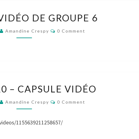
CAPSULE
VIDÉO DE GROUPE 6
VIDÉO
DE
Comments
Amandine Crespy
0 Comment
GROUPE
6
GROUPE
0 – CAPSULE VIDÉO
10
–
Comments
Amandine Crespy
0 Comment
CAPSULE
VIDÉO
videos/1155639211258657/