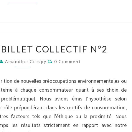
GROUPE
 BILLET COLLECTIF N°2
10
–
Comments
Amandine Crespy
0 Comment
BILLET
COLLECTIF
N°2
parition de nouvelles préoccupations environnementales ou
 interne à chaque consommateur quant à ses choix de
roblématique). Nous avions émis l’hypothèse selon
 un rôle prépondérant dans les motifs de consommation,
tres facteurs tels que l’éthique ou la proximité. Nous
mps les résultats strictement en rapport avec notre