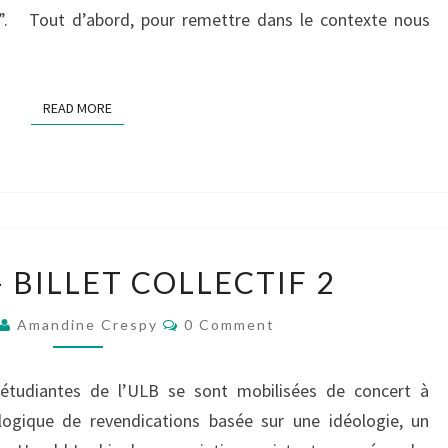
és”. Tout d’abord, pour remettre dans le contexte nous
READ MORE
READ MORE
GROUPE
 BILLET COLLECTIF 2
5
–
Comments
Amandine Crespy
0 Comment
BILLET
COLLECTIF
2
étudiantes de l’ULB se sont mobilisées de concert à
ogique de revendications basée sur une idéologie, un