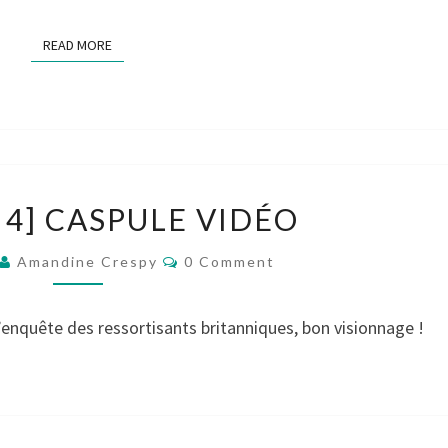
READ MORE
READ MORE
[GROUPE
 4] CASPULE VIDÉO
4]
CASPULE
Comments
Amandine Crespy
0 Comment
VIDÉO
d’enquête des ressortisants britanniques, bon visionnage !