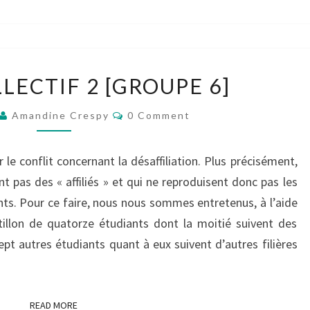
BILLET
LECTIF 2 [GROUPE 6]
COLLECTIF
2
Comments
Amandine Crespy
0 Comment
[GROUPE
6]
le conflit concernant la désaffiliation. Plus précisément,
t pas des « affiliés » et qui ne reproduisent donc pas les
nts. Pour ce faire, nous nous sommes entretenus, à l’aide
tillon de quatorze étudiants dont la moitié suivent des
ept autres étudiants quant à eux suivent d’autres filières
READ MORE
READ MORE