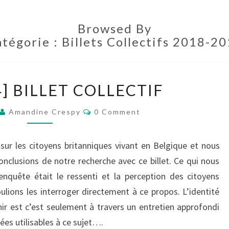
Browsed By
tégorie :
Billets Collectifs 2018-2
[GROUPE
] BILLET COLLECTIF
4]
BILLET
Comments
Amandine Crespy
0 Comment
COLLECTIF
ur les citoyens britanniques vivant en Belgique et nous
onclusions de notre recherche avec ce billet. Ce qui nous
enquête était le ressenti et la perception des citoyens
ulions les interroger directement à ce propos. L’identité
inir est c’est seulement à travers un entretien approfondi
es utilisables à ce sujet….