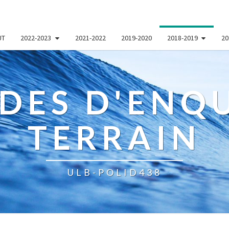
UT
2022-2023
2021-2022
2019-2020
2018-2019
20
DES D'ENQU
TERRAIN
ULB-POLID438