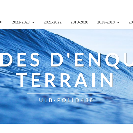
UT
2022-2023
2021-2022
2019-2020
2018-2019
20
DES D'ENQU
TERRAIN
ULB-POLID438