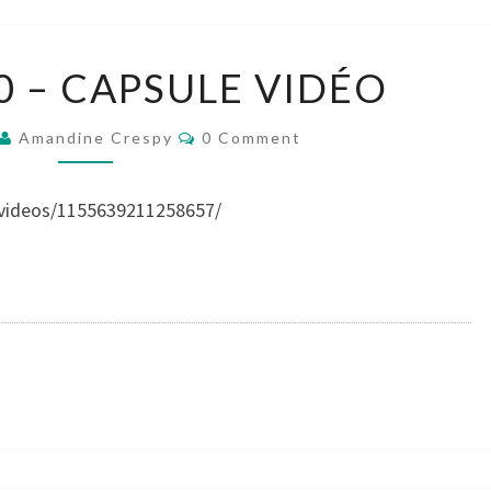
GROUPE
0 – CAPSULE VIDÉO
10
–
Comments
CAPSULE
Amandine Crespy
0 Comment
VIDÉO
videos/1155639211258657/