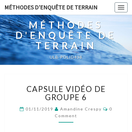
MÉTHODES D'ENQUÊTE DE TERRAIN
Togg
navig
MÉTHODES
D'ENQUÊTE DE
TERRAIN
ULB-POLID438
CAPSULE
CAPSULE VIDÉO DE
VIDÉO
DE
GROUPE 6
GROUPE
6
Comment
01/11/2019
Amandine Crespy
0
Comment