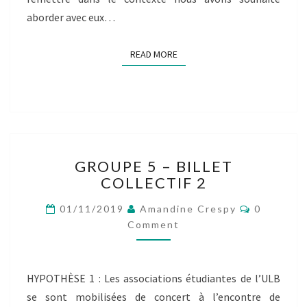
aborder avec eux…
READ MORE
READ MORE
GROUPE
GROUPE 5 – BILLET
5
COLLECTIF 2
–
BILLET
Comment
01/11/2019
Amandine Crespy
0
COLLECTIF
Comment
2
HYPOTHÈSE 1 : Les associations étudiantes de l’ULB
se sont mobilisées de concert à l’encontre de