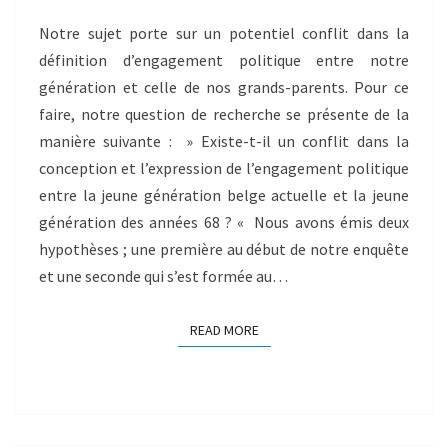
PERCEPTION
Notre sujet porte sur un potentiel conflit dans la
DE
définition d’engagement politique entre notre
LA
NOTION
génération et celle de nos grands-parents. Pour ce
D’ENGAGEMENT
faire, notre question de recherche se présente de la
POLITIQUE
manière suivante : » Existe-t-il un conflit dans la
ENTRE
conception et l’expression de l’engagement politique
LES
GÉNÉRATIONS
entre la jeune génération belge actuelle et la jeune
génération des années 68 ? « Nous avons émis deux
hypothèses ; une première au début de notre enquête
et une seconde qui s’est formée au…
READ MORE
READ MORE