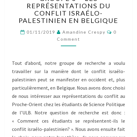
REPRÉSENTATIONS DU
GROUPE
3
CONFLIT ISRAÉLO-
–
PALESTINIEN EN BELGIQUE
LES
Comment
REPRÉSENTATIONS
01/11/2019
Amandine Crespy
0
DU
Comment
CONFLIT
ISRAÉLO-
PALESTINIEN
Tout d’abord, notre groupe de recherche a voulu
EN
travailler sur la manière dont le conflit israélo-
BELGIQUE
palestinien peut se manifester en occident et, plus
particulièrement, en Belgique. Nous avons donc choisi
de nous intéresser aux représentations du conflit au
Proche-Orient chez les étudiants de Science Politique
de l’ULB. Notre question de recherche est donc :
« Comment ces étudiants se représentent-ils le
conflit israélo-palestinien? ». Nous avons ensuite fait