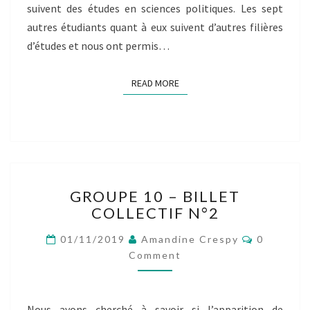
suivent des études en sciences politiques. Les sept
autres étudiants quant à eux suivent d’autres filières
d’études et nous ont permis…
READ MORE
READ MORE
GROUPE
GROUPE 10 – BILLET
10
COLLECTIF N°2
–
BILLET
Comment
01/11/2019
Amandine Crespy
0
COLLECTIF
Comment
N°2
Nous avons cherché à savoir si l’apparition de