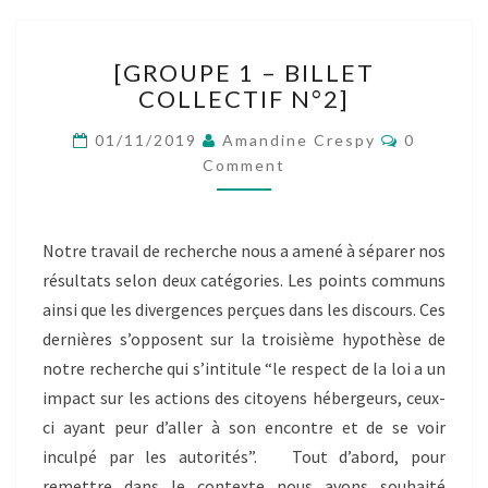
[GROUPE
[GROUPE 1 – BILLET
1
COLLECTIF N°2]
–
BILLET
Comment
01/11/2019
Amandine Crespy
0
COLLECTIF
Comment
N°2]
Notre travail de recherche nous a amené à séparer nos
résultats selon deux catégories. Les points communs
ainsi que les divergences perçues dans les discours. Ces
dernières s’opposent sur la troisième hypothèse de
notre recherche qui s’intitule “le respect de la loi a un
impact sur les actions des citoyens hébergeurs, ceux-
ci ayant peur d’aller à son encontre et de se voir
inculpé par les autorités”. Tout d’abord, pour
remettre dans le contexte nous avons souhaité