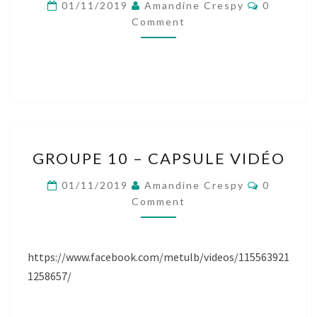
Comment
01/11/2019
Amandine Crespy
0
GROUPE
Comment
6
GROUPE
GROUPE 10 – CAPSULE VIDÉO
10
–
Comment
01/11/2019
Amandine Crespy
0
CAPSULE
Comment
VIDÉO
https://www.facebook.com/metulb/videos/115563921
1258657/