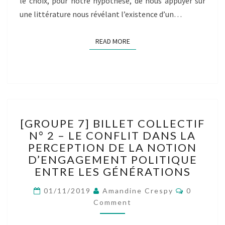
le choix, pour notre hypothèse, de nous appuyer sur
une littérature nous révélant l’existence d’un…
READ MORE
READ MORE
[GROUPE
[GROUPE 7] BILLET COLLECTIF
7]
N° 2 – LE CONFLIT DANS LA
BILLET
PERCEPTION DE LA NOTION
COLLECTIF
N°
D’ENGAGEMENT POLITIQUE
2
ENTRE LES GÉNÉRATIONS
–
Comment
LE
01/11/2019
Amandine Crespy
0
CONFLIT
Comment
DANS
LA