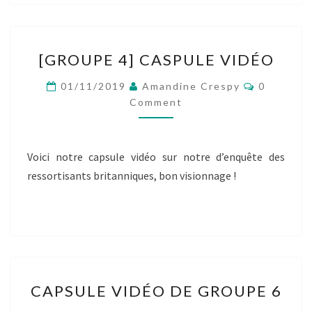
[GROUPE
[GROUPE 4] CASPULE VIDÉO
4]
CASPULE
Comment
01/11/2019
Amandine Crespy
0
VIDÉO
Comment
Voici notre capsule vidéo sur notre d’enquête des
ressortisants britanniques, bon visionnage !
CAPSULE
CAPSULE VIDÉO DE GROUPE 6
VIDÉO
DE