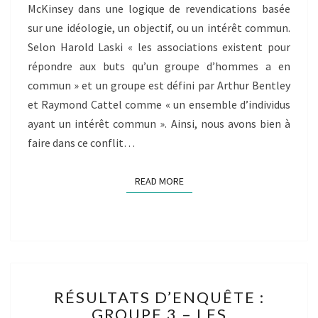
McKinsey dans une logique de revendications basée
sur une idéologie, un objectif, ou un intérêt commun.
Selon Harold Laski « les associations existent pour
répondre aux buts qu’un groupe d’hommes a en
commun » et un groupe est défini par Arthur Bentley
et Raymond Cattel comme « un ensemble d’individus
ayant un intérêt commun ». Ainsi, nous avons bien à
faire dans ce conflit…
READ MORE
READ MORE
RÉSULTATS
RÉSULTATS D’ENQUÊTE :
D’ENQUÊTE
GROUPE 3 – LES
: