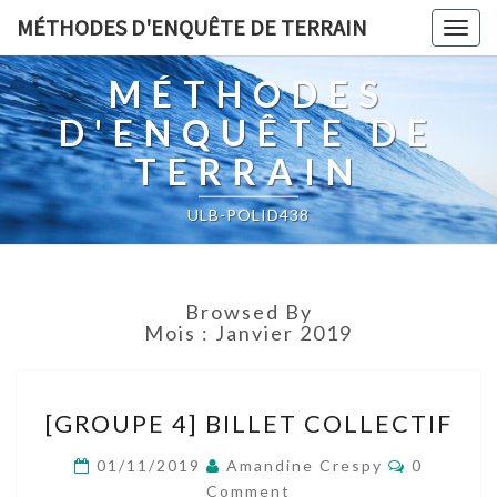
MÉTHODES D'ENQUÊTE DE TERRAIN
Togg
navig
MÉTHODES
D'ENQUÊTE DE
TERRAIN
ULB-POLID438
Browsed By
Mois :
Janvier 2019
[GROUPE
[GROUPE 4] BILLET COLLECTIF
4]
BILLET
Comment
01/11/2019
Amandine Crespy
0
COLLECTIF
Comment