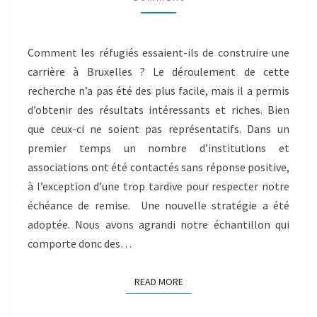
D’UNE
CARRIÈRE
DES
Comment les réfugiés essaient-ils de construire une
RÉFUGIÉS
carrière à Bruxelles ? Le déroulement de cette
À
BRUXELLES
recherche n’a pas été des plus facile, mais il a permis
d’obtenir des résultats intéressants et riches. Bien
que ceux-ci ne soient pas représentatifs. Dans un
premier temps un nombre d’institutions et
associations ont été contactés sans réponse positive,
à l’exception d’une trop tardive pour respecter notre
échéance de remise. Une nouvelle stratégie a été
adoptée. Nous avons agrandi notre échantillon qui
comporte donc des…
READ MORE
READ MORE