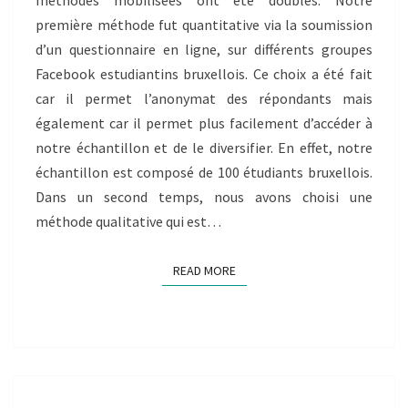
LE
première méthode fut quantitative via la soumission
TAS
d’un questionnaire en ligne, sur différents groupes
:
Facebook estudiantins bruxellois. Ce choix a été fait
TACTIQUES
ET
car il permet l’anonymat des répondants mais
STRATÉGIES
également car il permet plus facilement d’accéder à
DES
notre échantillon et de le diversifier. En effet, notre
ÉTUDIANT.E.S
échantillon est composé de 100 étudiants bruxellois.
PEU
Dans un second temps, nous avons choisi une
DOTÉ.E.S
EN
méthode qualitative qui est…
CAPITAL
INTERNATIONAL.
READ MORE
READ MORE
[GROUPE