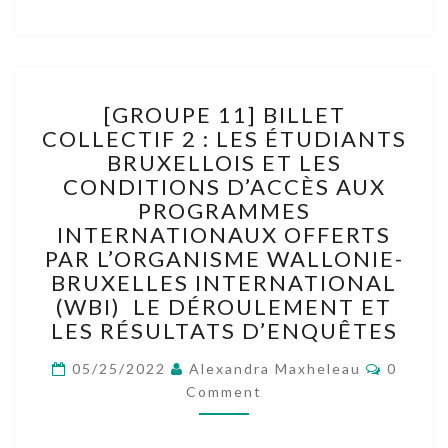
[GROUPE
[GROUPE 11] BILLET
11]
COLLECTIF 2 : LES ÉTUDIANTS
BILLET
BRUXELLOIS ET LES
COLLECTIF
2
CONDITIONS D’ACCÈS AUX
:
PROGRAMMES
LES
INTERNATIONAUX OFFERTS
ÉTUDIANTS
PAR L’ORGANISME WALLONIE-
BRUXELLOIS
BRUXELLES INTERNATIONAL
ET
(WBI) LE DÉROULEMENT ET
LES
LES RÉSULTATS D’ENQUÊTES
CONDITIONS
D’ACCÈS
Commen
05/25/2022
Alexandra Maxheleau
0
AUX
Comment
PROGRAMMES
INTERNATIONAUX
OFFERTS