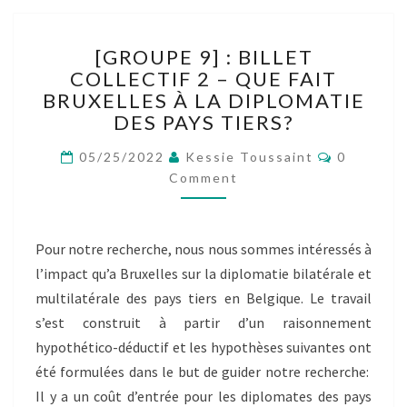
[GROUPE
[GROUPE 9] : BILLET
9]
COLLECTIF 2 – QUE FAIT
:
BRUXELLES À LA DIPLOMATIE
BILLET
COLLECTIF
DES PAYS TIERS?
2
Comment
–
05/25/2022
Kessie Toussaint
0
QUE
Comment
FAIT
BRUXELLES
À
Pour notre recherche, nous nous sommes intéressés à
LA
l’impact qu’a Bruxelles sur la diplomatie bilatérale et
DIPLOMATIE
DES
multilatérale des pays tiers en Belgique. Le travail
PAYS
s’est construit à partir d’un raisonnement
TIERS?
hypothético-déductif et les hypothèses suivantes ont
été formulées dans le but de guider notre recherche:
Il y a un coût d’entrée pour les diplomates des pays