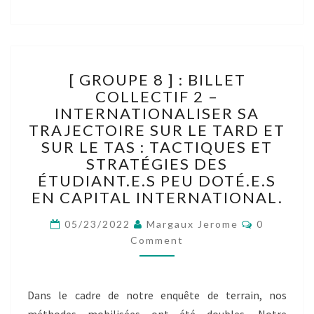
[
[ GROUPE 8 ] : BILLET
GROUPE
COLLECTIF 2 –
8
INTERNATIONALISER SA
]
:
TRAJECTOIRE SUR LE TARD ET
BILLET
SUR LE TAS : TACTIQUES ET
COLLECTIF
STRATÉGIES DES
2
ÉTUDIANT.E.S PEU DOTÉ.E.S
–
EN CAPITAL INTERNATIONAL.
INTERNATIONALISER
SA
Comments
05/23/2022
Margaux Jerome
0
TRAJECTOIRE
Comment
SUR
LE
TARD
Dans le cadre de notre enquête de terrain, nos
ET
SUR
méthodes mobilisées ont été doubles. Notre