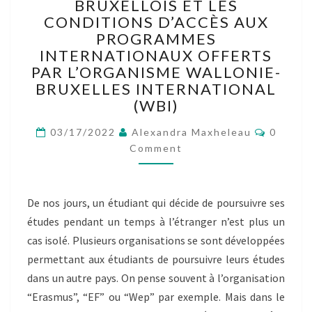
BRUXELLOIS ET LES
BILLET
COLLECTIF
CONDITIONS D’ACCÈS AUX
–
PROGRAMMES
LES
INTERNATIONAUX OFFERTS
ÉTUDIANTS
PAR L’ORGANISME WALLONIE-
BRUXELLOIS
BRUXELLES INTERNATIONAL
ET
(WBI)
LES
CONDITIONS
Commen
03/17/2022
Alexandra Maxheleau
0
D’ACCÈS
Comment
AUX
PROGRAMMES
INTERNATIONAUX
OFFERTS
De nos jours, un étudiant qui décide de poursuivre ses
PAR
études pendant un temps à l’étranger n’est plus un
L’ORGANISME
cas isolé. Plusieurs organisations se sont développées
WALLONIE-
permettant aux étudiants de poursuivre leurs études
BRUXELLES
dans un autre pays. On pense souvent à l’organisation
INTERNATIONAL
(WBI)
“Erasmus”, “EF” ou “Wep” par exemple. Mais dans le