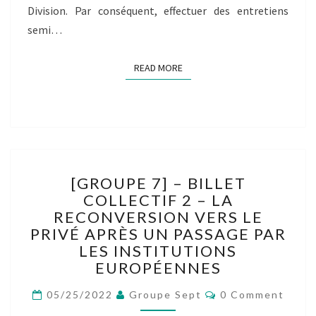
Division. Par conséquent, effectuer des entretiens
semi…
READ MORE
READ MORE
[GROUPE
[GROUPE 7] – BILLET
7]
COLLECTIF 2 – LA
–
RECONVERSION VERS LE
BILLET
COLLECTIF
PRIVÉ APRÈS UN PASSAGE PAR
2
LES INSTITUTIONS
–
EUROPÉENNES
LA
RECONVERSION
Comments
05/25/2022
Groupe Sept
0 Comment
VERS