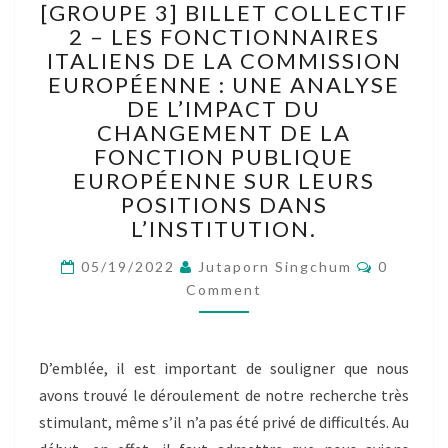
[GROUPE 3] BILLET COLLECTIF
3]
2 – LES FONCTIONNAIRES
BILLET
ITALIENS DE LA COMMISSION
COLLECTIF
2
EUROPÉENNE : UNE ANALYSE
–
DE L’IMPACT DU
LES
CHANGEMENT DE LA
FONCTIONNAIRES
FONCTION PUBLIQUE
ITALIENS
EUROPÉENNE SUR LEURS
DE
POSITIONS DANS
LA
L’INSTITUTION.
COMMISSION
EUROPÉENNE
Comment
05/19/2022
Jutaporn Singchum
0
:
Comment
UNE
ANALYSE
DE
L’IMPACT
D’emblée, il est important de souligner que nous
DU
avons trouvé le déroulement de notre recherche très
CHANGEMENT
stimulant, même s’il n’a pas été privé de difficultés. Au
DE