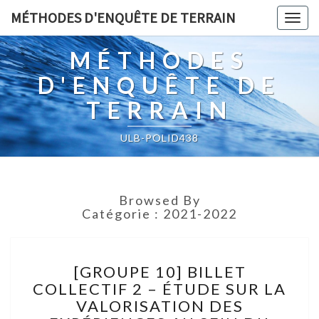
MÉTHODES D'ENQUÊTE DE TERRAIN
Togg
navig
MÉTHODES
D'ENQUÊTE DE
TERRAIN
ULB-POLID438
Browsed By
Catégorie :
2021-2022
[GROUPE
[GROUPE 10] BILLET
10]
COLLECTIF 2 – ÉTUDE SUR LA
BILLET
VALORISATION DES
COLLECTIF