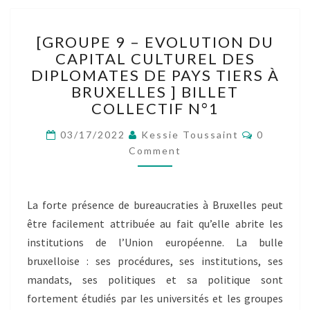
[GROUPE
[GROUPE 9 – EVOLUTION DU
9
CAPITAL CULTUREL DES
–
DIPLOMATES DE PAYS TIERS À
EVOLUTION
DU
BRUXELLES ] BILLET
CAPITAL
COLLECTIF N°1
CULTUREL
Comment
DES
03/17/2022
Kessie Toussaint
0
DIPLOMATES
Comment
DE
PAYS
TIERS
La forte présence de bureaucraties à Bruxelles peut
À
être facilement attribuée au fait qu’elle abrite les
BRUXELLES
]
institutions de l’Union européenne. La bulle
BILLET
bruxelloise : ses procédures, ses institutions, ses
COLLECTIF
mandats, ses politiques et sa politique sont
N°1
fortement étudiés par les universités et les groupes