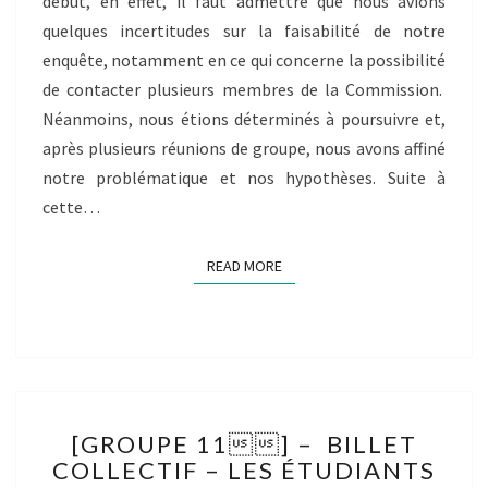
début, en effet, il faut admettre que nous avions
LA
FONCTION
quelques incertitudes sur la faisabilité de notre
PUBLIQUE
enquête, notamment en ce qui concerne la possibilité
EUROPÉENNE
de contacter plusieurs membres de la Commission.
SUR
Néanmoins, nous étions déterminés à poursuivre et,
LEURS
après plusieurs réunions de groupe, nous avons affiné
POSITIONS
DANS
notre problématique et nos hypothèses. Suite à
L’INSTITUTION.
cette…
READ MORE
READ MORE
[GROUPE
[GROUPE 11] – BILLET
11]
COLLECTIF – LES ÉTUDIANTS
–