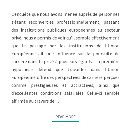
LE
PRIVÉ
L’enquête que nous avons menée auprès de personnes
APRÈS
s’étant reconverties professionnellement, passant
UN
PASSAGE
des institutions publiques européennes au secteur
PAR
privé, nous a permis de voir qu’il semble effectivement
LES
que le passage par les institutions de l’Union
INSTITUTIONS
Européenne ait une influence sur la poursuite de
EUROPÉENNES
carrière dans le privé à plusieurs égards. La première
hypothèse défend que travailler dans l’Union
Européenne offre des perspectives de carrière perçues
comme prestigieuses et attractives, ainsi que
d’excellentes conditions salariales. Celle-ci semble
affirmée au travers de…
READ MORE
READ MORE