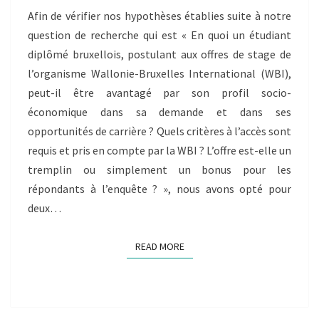
PAR
Afin de vérifier nos hypothèses établies suite à notre
L’ORGANISME
question de recherche qui est « En quoi un étudiant
WALLONIE-
diplômé bruxellois, postulant aux offres de stage de
BRUXELLES
l’organisme Wallonie-Bruxelles International (WBI),
INTERNATIONAL
(WBI)
peut-il être avantagé par son profil socio-
LE
économique dans sa demande et dans ses
DÉROULEMENT
opportunités de carrière ? Quels critères à l’accès sont
ET
requis et pris en compte par la WBI ? L’offre est-elle un
LES
tremplin ou simplement un bonus pour les
RÉSULTATS
D’ENQUÊTES
répondants à l’enquête ? », nous avons opté pour
deux…
READ MORE
READ MORE