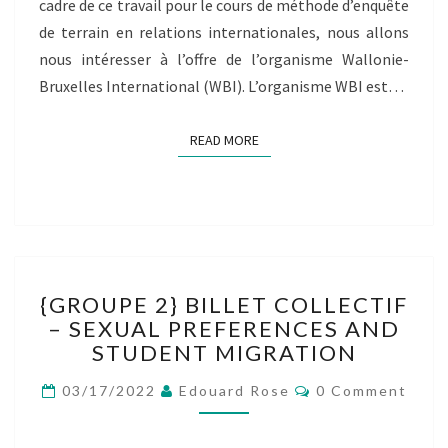
cadre de ce travail pour le cours de méthode d’enquête
de terrain en relations internationales, nous allons
nous intéresser à l’offre de l’organisme Wallonie-
Bruxelles International (WBI). L’organisme WBI est…
READ MORE
READ MORE
{GROUPE
{GROUPE 2} BILLET COLLECTIF
2}
– SEXUAL PREFERENCES AND
BILLET
STUDENT MIGRATION
COLLECTIF
–
Comments
03/17/2022
Edouard Rose
0 Comment
SEXUAL
PREFERENCES
AND