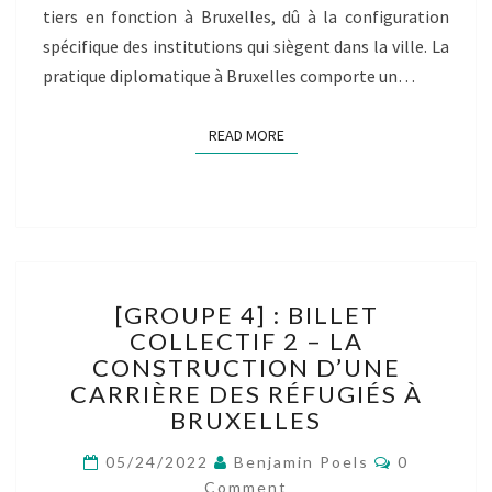
tiers en fonction à Bruxelles, dû à la configuration
spécifique des institutions qui siègent dans la ville. La
pratique diplomatique à Bruxelles comporte un…
READ MORE
READ MORE
[GROUPE
[GROUPE 4] : BILLET
4]
COLLECTIF 2 – LA
:
CONSTRUCTION D’UNE
BILLET
COLLECTIF
CARRIÈRE DES RÉFUGIÉS À
2
BRUXELLES
–
Comments
LA
05/24/2022
Benjamin Poels
0
CONSTRUCTION
Comment