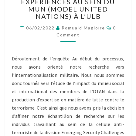
2
EXPÉRIENCES AU SEIN DU
–
MUN (MODEL UNITED
ÉTUDE
NATIONS) À L’ULB
SUR
LA
Comment
06/02/2022
Romuald Magloire
0
VALORISATION
Comment
DES
EXPÉRIENCES
AU
Déroulement de l’enquête Au début du processus,
SEIN
nous avons orienté notre recherche vers
DU
MUN
l’internationalisation militaire. Nous nous sommes
(MODEL
donc tournés vers l’étude de l’impact du milieu social
UNITED
et international des membres de l’OTAN dans la
NATIONS)
production d’expertise en matière de lutte contre le
À
L’ULB
terrorisme. C’est ainsi que nous avons pris la décision
d’affiner notre échantillon de recherche sur les
individus travaillant au sein de la cellule anti-
terroriste de la division Emerging Security Challenges