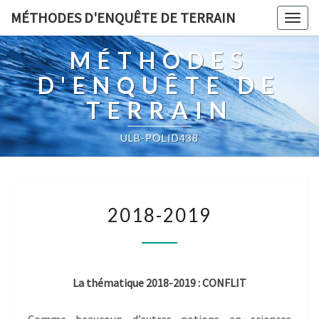
MÉTHODES D'ENQUÊTE DE TERRAIN
Togg
navig
MÉTHODES
D'ENQUÊTE DE
TERRAIN
ULB-POLID438
2018-
2018-2019
2019
La thématique 2018-2019 : CONFLIT