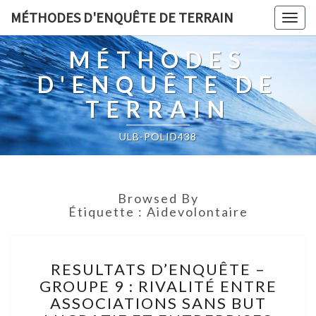
MÉTHODES D'ENQUÊTE DE TERRAIN
Togg
navig
MÉTHODES
D'ENQUÊTE DE
TERRAIN
ULB-POLID438
Browsed By
Étiquette :
Aidevolontaire
RESULTATS
RESULTATS D’ENQUÊTE –
D’ENQUÊTE
GROUPE 9 : RIVALITÉ ENTRE
–
ASSOCIATIONS SANS BUT
GROUPE