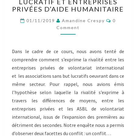
9
LUCRATIF ET ENTREPRISES
:
PRIVÉES D’AIDE HUMANITAIRE
RIVALITÉ
Comment
ENTRE
01/11/2019
Amandine Crespy
0
ASSOCIATIONS
Comment
SANS
BUT
LUCRATIF
Dans le cadre de ce cours, nous avons tenté de
ET
comprendre comment s’exprime la rivalité entre les
ENTREPRISES
PRIVÉES
entreprises privées de volontariat international
D’AIDE
et les associations sans but lucratifs oeuvrant dans ce
HUMANITAIRE
même secteur. Pour rappel, nous avions émis
l’hypothèse selon laquelle la rivalité s’exprime à
travers les différences de moyens, entre les
entreprises privées et les ASBL de volontariat
international, issus de l’expansion des premières au
détriment des secondes. Notre enquête nous a permis
d’observer deux facettes du conflit : un conflit…