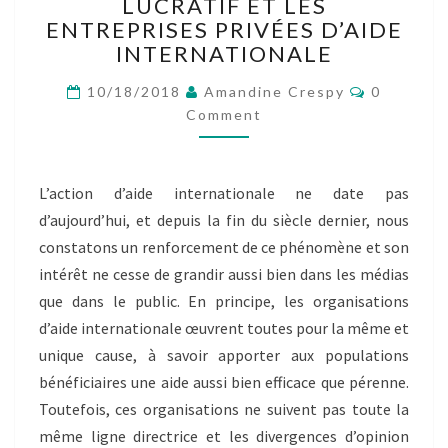
N°1
LUCRATIF ET LES
–
ENTREPRISES PRIVÉES D’AIDE
LA
INTERNATIONALE
RIVALITÉ
ENTRE
Comment
10/18/2018
Amandine Crespy
0
LES
Comment
ASSOCIATIONS
SANS
BUT
L’action d’aide internationale ne date pas
LUCRATIF
d’aujourd’hui, et depuis la fin du siècle dernier, nous
ET
LES
constatons un renforcement de ce phénomène et son
ENTREPRISES
intérêt ne cesse de grandir aussi bien dans les médias
PRIVÉES
que dans le public. En principe, les organisations
D’AIDE
d’aide internationale œuvrent toutes pour la même et
INTERNATIONALE
unique cause, à savoir apporter aux populations
bénéficiaires une aide aussi bien efficace que pérenne.
Toutefois, ces organisations ne suivent pas toute la
même ligne directrice et les divergences d’opinion