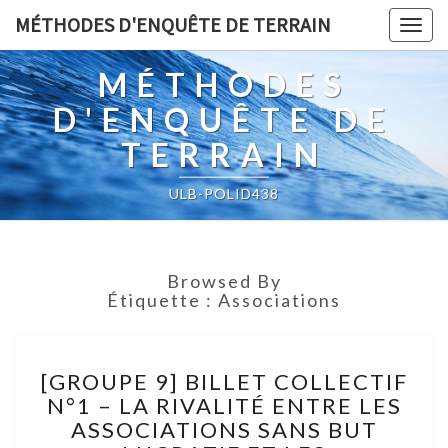
MÉTHODES D'ENQUÊTE DE TERRAIN
Togg
navig
MÉTHODES
D'ENQUÊTE DE
TERRAIN
ULB-POLID438
Browsed By
Étiquette :
Associations
[GROUPE
[GROUPE 9] BILLET COLLECTIF
9]
N°1 – LA RIVALITÉ ENTRE LES
BILLET
ASSOCIATIONS SANS BUT
COLLECTIF