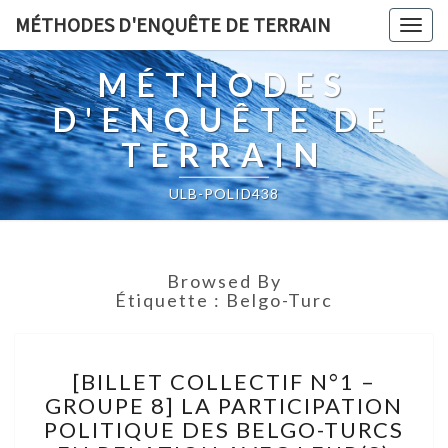
MÉTHODES D'ENQUÊTE DE TERRAIN
Togg
navig
MÉTHODES
D'ENQUÊTE DE
TERRAIN
ULB-POLID438
Browsed By
Étiquette :
Belgo-Turc
[BILLET
[BILLET COLLECTIF N°1 –
COLLECTIF
GROUPE 8] LA PARTICIPATION
N°1
POLITIQUE DES BELGO-TURCS
–