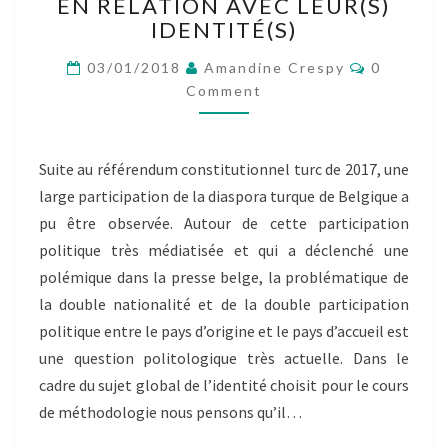
GROUPE
EN RELATION AVEC LEUR(S)
8]
IDENTITÉ(S)
LA
Comment
PARTICIPATION
03/01/2018
Amandine Crespy
0
POLITIQUE
Comment
DES
BELGO-
TURCS
Suite au référendum constitutionnel turc de 2017, une
EN
large participation de la diaspora turque de Belgique a
RELATION
AVEC
pu être observée. Autour de cette participation
LEUR(S)
politique très médiatisée et qui a déclenché une
IDENTITÉ(S)
polémique dans la presse belge, la problématique de
la double nationalité et de la double participation
politique entre le pays d’origine et le pays d’accueil est
une question politologique très actuelle. Dans le
cadre du sujet global de l’identité choisit pour le cours
de méthodologie nous pensons qu’il…