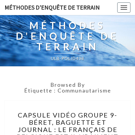
MÉTHODES D'ENQUÊTE DE TERRAIN
Togg
navig
MÉTHODES
D'ENQUÊTE DE
TERRAIN
ULB-POLID438
Browsed By
Étiquette :
Communautarisme
CAPSULE
CAPSULE VIDÉO GROUPE 9-
VIDÉO
BÉRET, BAGUETTE ET
GROUPE
JOURNAL : LE FRANÇAIS DE
9-