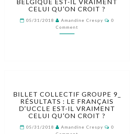
BÉRET,
BELGIQUE EST-IL VRAIMENT
BAGUETTE
CELUI QU’ON CROIT ?
ET
Comment
JOURNAL
05/31/2018
Amandine Crespy
0
:
Comment
LE
FRANÇAIS
DE
BELGIQUE
EST-
IL
VRAIMENT
CELUI
QU’ON
BILLET
CROIT
BILLET COLLECTIF GROUPE 9_
COLLECTIF
?
RÉSULTATS : LE FRANÇAIS
GROUPE
D’UCCLE EST-IL VRAIMENT
9_
RÉSULTATS
CELUI QU’ON CROIT ?
:
Comment
LE
05/31/2018
Amandine Crespy
0
FRANÇAIS
Comment