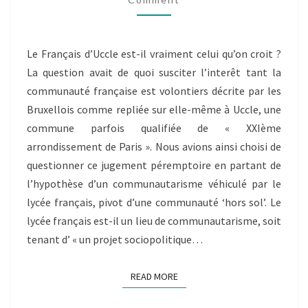
D’UCCLE
EST-
IL
Le Français d’Uccle est-il vraiment celui qu’on croit ?
VRAIMENT
La question avait de quoi susciter l’interêt tant la
CELUI
QU’ON
communauté française est volontiers décrite par les
CROIT
Bruxellois comme repliée sur elle-même à Uccle, une
?
commune parfois qualifiée de « XXIème
arrondissement de Paris ». Nous avions ainsi choisi de
questionner ce jugement péremptoire en partant de
l’hypothèse d’un communautarisme véhiculé par le
lycée français, pivot d’une communauté ‘hors sol’. Le
lycée français est-il un lieu de communautarisme, soit
tenant d’ « un projet sociopolitique…
READ MORE
READ MORE