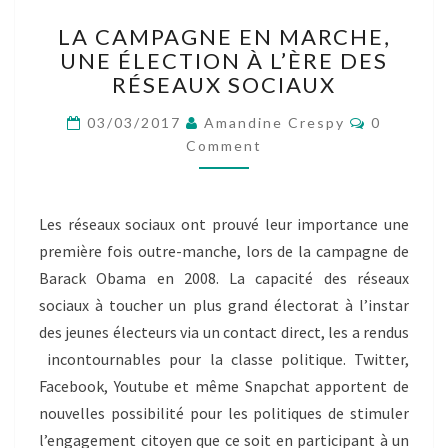
LA
LA CAMPAGNE EN MARCHE,
CAMPAGNE
UNE ÉLECTION À L’ÈRE DES
EN
RÉSEAUX SOCIAUX
MARCHE,
UNE
Comment
03/03/2017
Amandine Crespy
0
ÉLECTION
Comment
À
L’ÈRE
DES
RÉSEAUX
Les réseaux sociaux ont prouvé leur importance une
SOCIAUX
première fois outre-manche, lors de la campagne de
Barack Obama en 2008. La capacité des réseaux
sociaux à toucher un plus grand électorat à l’instar
des jeunes électeurs via un contact direct, les a rendus
incontournables pour la classe politique. Twitter,
Facebook, Youtube et même Snapchat apportent de
nouvelles possibilité pour les politiques de stimuler
l’engagement citoyen que ce soit en participant à un