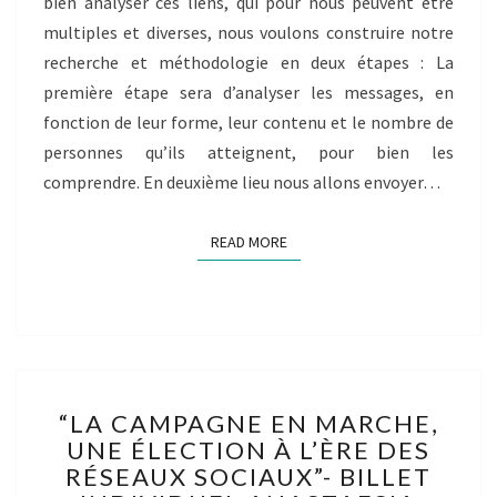
bien analyser ces liens, qui pour nous peuvent être
multiples et diverses, nous voulons construire notre
recherche et méthodologie en deux étapes : La
première étape sera d’analyser les messages, en
fonction de leur forme, leur contenu et le nombre de
personnes qu’ils atteignent, pour bien les
comprendre. En deuxième lieu nous allons envoyer…
READ MORE
READ MORE
“LA
“LA CAMPAGNE EN MARCHE,
CAMPAGNE
UNE ÉLECTION À L’ÈRE DES
EN
RÉSEAUX SOCIAUX”- BILLET
MARCHE,