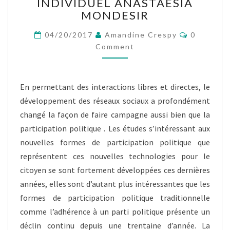
UNE
INDIVIDUEL ANASTAESIA
ÉLECTION
MONDESIR
À
Comment
L’ÈRE
04/20/2017
Amandine Crespy
0
DES
Comment
RÉSEAUX
SOCIAUX”-
BILLET
En permettant des interactions libres et directes, le
INDIVIDUEL
développement des réseaux sociaux a profondément
ANASTAESIA
MONDESIR
changé la façon de faire campagne aussi bien que la
participation politique . Les études s’intéressant aux
nouvelles formes de participation politique que
représentent ces nouvelles technologies pour le
citoyen se sont fortement développées ces dernières
années, elles sont d’autant plus intéressantes que les
formes de participation politique traditionnelle
comme l’adhérence à un parti politique présente un
déclin continu depuis une trentaine d’année. La