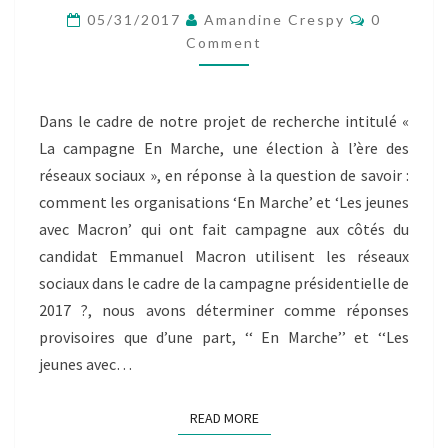
EN
Comment
05/31/2017
Amandine Crespy
0
MARCHE:
Comment
UNE
ÉLECTION
À
L’ÈRE
Dans le cadre de notre projet de recherche intitulé «
DES
La campagne En Marche, une élection à l’ère des
RÉSEAUX
réseaux sociaux », en réponse à la question de savoir :
SOCIAUX »
comment les organisations ‘En Marche’ et ‘Les jeunes
avec Macron’ qui ont fait campagne aux côtés du
candidat Emmanuel Macron utilisent les réseaux
sociaux dans le cadre de la campagne présidentielle de
2017 ?, nous avons déterminer comme réponses
provisoires que d’une part, ‘‘ En Marche’’ et ‘‘Les
jeunes avec…
READ MORE
READ MORE