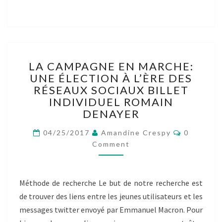
LA
LA CAMPAGNE EN MARCHE:
CAMPAGNE
UNE ÉLECTION À L’ÈRE DES
EN
RÉSEAUX SOCIAUX BILLET
MARCHE:
UNE
INDIVIDUEL ROMAIN
ÉLECTION
DENAYER
À
Comment
L’ÈRE
04/25/2017
Amandine Crespy
0
DES
Comment
RÉSEAUX
SOCIAUX
BILLET
Méthode de recherche Le but de notre recherche est
INDIVIDUEL
de trouver des liens entre les jeunes utilisateurs et les
ROMAIN
DENAYER
messages twitter envoyé par Emmanuel Macron. Pour