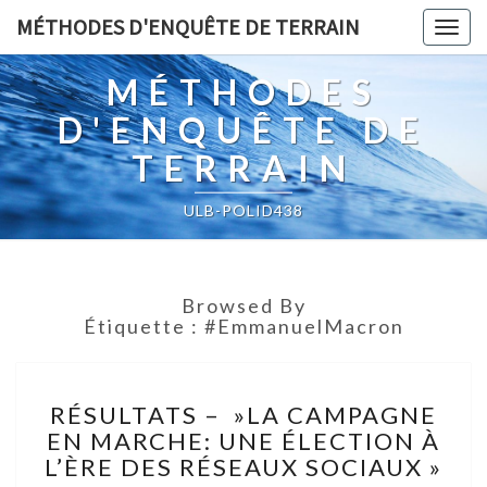
MÉTHODES D'ENQUÊTE DE TERRAIN
Togg
navig
MÉTHODES
D'ENQUÊTE DE
TERRAIN
ULB-POLID438
Browsed By
Étiquette :
#EmmanuelMacron
RÉSULTATS
RÉSULTATS – »LA CAMPAGNE
–
EN MARCHE: UNE ÉLECTION À
»LA
L’ÈRE DES RÉSEAUX SOCIAUX »
CAMPAGNE