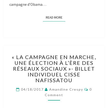
campagne d’Obama…
READ MORE
READ MORE
« LA
« LA CAMPAGNE EN MARCHE,
CAMPAGNE
UNE ÉLECTION À L’ÈRE DES
EN
RÉSEAUX SOCIAUX »- BILLET
MARCHE,
UNE
INDIVIDUEL CISSE
ÉLECTION
NAFISSATOU
À
Comment
L’ÈRE
04/18/2017
Amandine Crespy
0
DES
Comment
RÉSEAUX
SOCIAUX »-