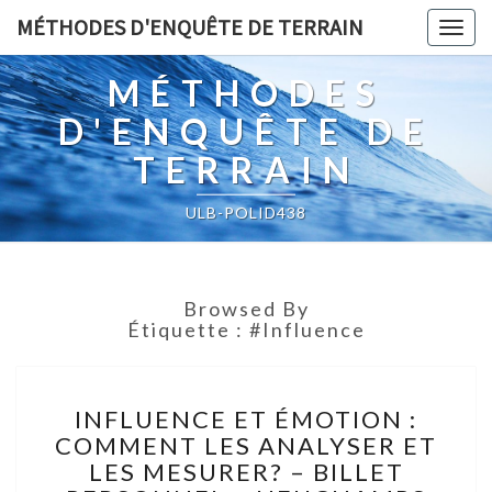
MÉTHODES D'ENQUÊTE DE TERRAIN
Togg
navig
MÉTHODES
D'ENQUÊTE DE
TERRAIN
ULB-POLID438
Browsed By
Étiquette :
#influence
INFLUENCE
INFLUENCE ET ÉMOTION :
ET
COMMENT LES ANALYSER ET
ÉMOTION
LES MESURER? – BILLET
: