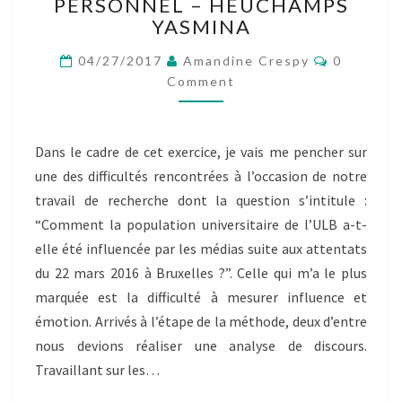
COMMENT
PERSONNEL – HEUCHAMPS
LES
YASMINA
ANALYSER
Comment
ET
04/27/2017
Amandine Crespy
0
LES
Comment
MESURER?
–
BILLET
Dans le cadre de cet exercice, je vais me pencher sur
PERSONNEL
une des difficultés rencontrées à l’occasion de notre
–
HEUCHAMPS
travail de recherche dont la question s’intitule :
YASMINA
“Comment la population universitaire de l’ULB a-t-
elle été influencée par les médias suite aux attentats
du 22 mars 2016 à Bruxelles ?”. Celle qui m’a le plus
marquée est la difficulté à mesurer influence et
émotion. Arrivés à l’étape de la méthode, deux d’entre
nous devions réaliser une analyse de discours.
Travaillant sur les…