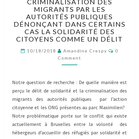
N°1
CRIMINALISATION DES
–
MIGRANTS PAR LES
LE
AUTORITÉS PUBLIQUES
CONFLIT
DÉNONÇANT DANS CERTAINS
ENTRE
CAS LA SOLIDARITÉ DES
L’AIDE
CITOYENS COMME UN DÉLIT
CITOYENNE
ET
Comment
10/18/2018
Amandine Crespy
0
LA
Comment
CRIMINALISATION
DES
MIGRANTS
PAR
Notre question de recherche : De quelle manière est
LES
perçu le délit de solidarité et la criminalisation des
AUTORITÉS
migrants des autorités publiques par l’action
PUBLIQUES
citoyenne et les ONG présentes au parc Maximilien?
DÉNONÇANT
Notre problématique porte sur le conflit qui existe
DANS
CERTAINS
actuellement à Bruxelles entre la volonté des
CAS
hébergeurs d’accueillir des réfugiés par solidarité et
LA