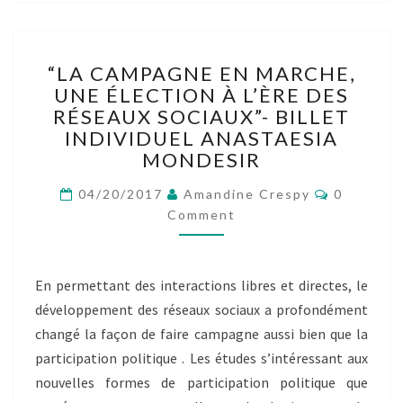
“LA
“LA CAMPAGNE EN MARCHE,
CAMPAGNE
UNE ÉLECTION À L’ÈRE DES
EN
RÉSEAUX SOCIAUX”- BILLET
MARCHE,
UNE
INDIVIDUEL ANASTAESIA
ÉLECTION
MONDESIR
À
Comment
L’ÈRE
04/20/2017
Amandine Crespy
0
DES
Comment
RÉSEAUX
SOCIAUX”-
BILLET
En permettant des interactions libres et directes, le
INDIVIDUEL
développement des réseaux sociaux a profondément
ANASTAESIA
MONDESIR
changé la façon de faire campagne aussi bien que la
participation politique . Les études s’intéressant aux
nouvelles formes de participation politique que