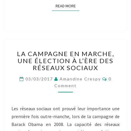
READ MORE
READ MORE
LA
LA CAMPAGNE EN MARCHE,
CAMPAGNE
UNE ÉLECTION À L’ÈRE DES
EN
RÉSEAUX SOCIAUX
MARCHE,
UNE
Comment
03/03/2017
Amandine Crespy
0
ÉLECTION
Comment
À
L’ÈRE
DES
RÉSEAUX
Les réseaux sociaux ont prouvé leur importance une
SOCIAUX
première fois outre-manche, lors de la campagne de
Barack Obama en 2008. La capacité des réseaux