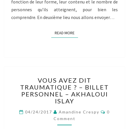
fonction de leur forme, leur contenu et le nombre de
personnes qu’ils atteignent, pour bien les
comprendre. En deuxième lieu nous allons envoyer…
READ MORE
READ MORE
VOUS
VOUS AVEZ DIT
AVEZ
TRAUMATIQUE ? – BILLET
DIT
PERSONNEL – AKHALOUI
TRAUMATIQUE
?
ISLAY
–
Comment
BILLET
04/24/2017
Amandine Crespy
0
PERSONNEL
Comment
–