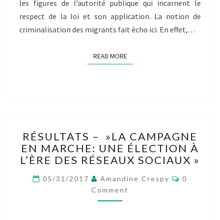
les figures de l’autorité publique qui incarnent le
SOLIDARITÉ
respect de la loi et son application. La notion de
DES
CITOYENS
criminalisation des migrants fait écho ici. En effet,…
COMME
UN
READ MORE
READ MORE
DÉLIT
RÉSULTATS
RÉSULTATS – »LA CAMPAGNE
–
EN MARCHE: UNE ÉLECTION À
»LA
L’ÈRE DES RÉSEAUX SOCIAUX »
CAMPAGNE
EN
Comment
05/31/2017
Amandine Crespy
0
MARCHE:
Comment
UNE
ÉLECTION
À