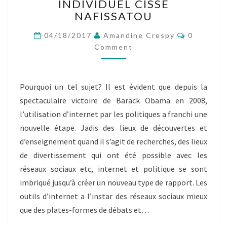
UNE
INDIVIDUEL CISSE
ÉLECTION
NAFISSATOU
À
Comment
L’ÈRE
04/18/2017
Amandine Crespy
0
DES
Comment
RÉSEAUX
SOCIAUX »-
BILLET
Pourquoi un tel sujet? Il est évident que depuis la
INDIVIDUEL
spectaculaire victoire de Barack Obama en 2008,
CISSE
NAFISSATOU
l’utilisation d’internet par les politiques a franchi une
nouvelle étape. Jadis des lieux de découvertes et
d’enseignement quand il s’agit de recherches, des lieux
de divertissement qui ont été possible avec les
réseaux sociaux etc, internet et politique se sont
imbriqué jusqu’à créer un nouveau type de rapport. Les
outils d’internet a l’instar des réseaux sociaux mieux
que des plates-formes de débats et…