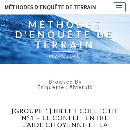
MÉTHODES D'ENQUÊTE DE TERRAIN
Togg
navig
MÉTHODES
D'ENQUÊTE DE
TERRAIN
ULB-POLID438
Browsed By
Étiquette :
#metulb
[GROUPE
[GROUPE 1] BILLET COLLECTIF
1]
N°1 – LE CONFLIT ENTRE
BILLET
L’AIDE CITOYENNE ET LA
COLLECTIF