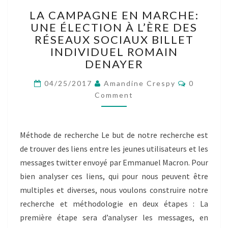
LA
LA CAMPAGNE EN MARCHE:
CAMPAGNE
UNE ÉLECTION À L’ÈRE DES
EN
RÉSEAUX SOCIAUX BILLET
MARCHE:
UNE
INDIVIDUEL ROMAIN
ÉLECTION
DENAYER
À
Comment
L’ÈRE
04/25/2017
Amandine Crespy
0
DES
Comment
RÉSEAUX
SOCIAUX
BILLET
Méthode de recherche Le but de notre recherche est
INDIVIDUEL
de trouver des liens entre les jeunes utilisateurs et les
ROMAIN
DENAYER
messages twitter envoyé par Emmanuel Macron. Pour
bien analyser ces liens, qui pour nous peuvent être
multiples et diverses, nous voulons construire notre
recherche et méthodologie en deux étapes : La
première étape sera d’analyser les messages, en