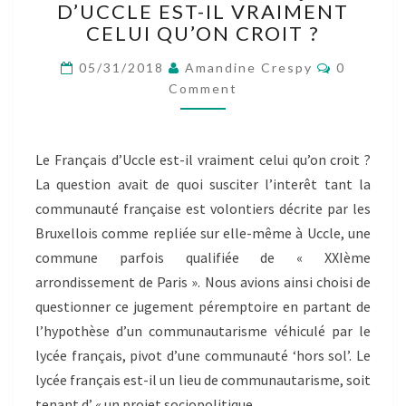
D’UCCLE EST-IL VRAIMENT
9_
RÉSULTATS
CELUI QU’ON CROIT ?
:
Comment
LE
05/31/2018
Amandine Crespy
0
FRANÇAIS
Comment
D’UCCLE
EST-
IL
Le Français d’Uccle est-il vraiment celui qu’on croit ?
VRAIMENT
La question avait de quoi susciter l’interêt tant la
CELUI
QU’ON
communauté française est volontiers décrite par les
CROIT
Bruxellois comme repliée sur elle-même à Uccle, une
?
commune parfois qualifiée de « XXIème
arrondissement de Paris ». Nous avions ainsi choisi de
questionner ce jugement péremptoire en partant de
l’hypothèse d’un communautarisme véhiculé par le
lycée français, pivot d’une communauté ‘hors sol’. Le
lycée français est-il un lieu de communautarisme, soit
tenant d’ « un projet sociopolitique…