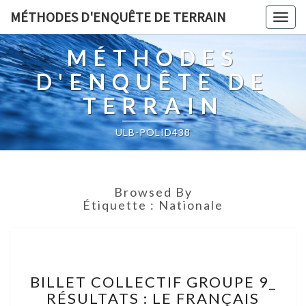
MÉTHODES D'ENQUÊTE DE TERRAIN
Togg
navig
MÉTHODES
D'ENQUÊTE DE
TERRAIN
ULB-POLID438
Browsed By
Étiquette :
Nationale
BILLET
BILLET COLLECTIF GROUPE 9_
COLLECTIF
RÉSULTATS : LE FRANÇAIS
GROUPE