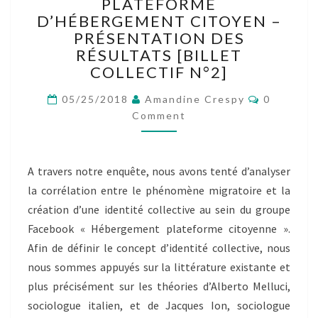
COLLECTIVE
PLATEFORME
AU
D’HÉBERGEMENT CITOYEN –
SEIN
PRÉSENTATION DES
DES
RÉSULTATS [BILLET
HÉBERGEURS
COLLECTIF N°2]
DE
LA
Comment
05/25/2018
Amandine Crespy
0
PLATEFORME
Comment
D’HÉBERGEMENT
CITOYEN
–
A travers notre enquête, nous avons tenté d’analyser
PRÉSENTATION
DES
la corrélation entre le phénomène migratoire et la
RÉSULTATS
création d’une identité collective au sein du groupe
[BILLET
Facebook « Hébergement plateforme citoyenne ».
COLLECTIF
Afin de définir le concept d’identité collective, nous
N°2]
nous sommes appuyés sur la littérature existante et
plus précisément sur les théories d’Alberto Melluci,
sociologue italien, et de Jacques Ion, sociologue