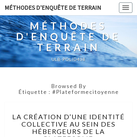
MÉTHODES D'ENQUÊTE DE TERRAIN
Togg
navig
MÉTHODES
D'ENQUÊTE DE
TERRAIN
ULB-POLID438
Browsed By
Étiquette :
#plateformecitoyenne
LA
LA CRÉATION D’UNE IDENTITÉ
CRÉATION
COLLECTIVE AU SEIN DES
D’UNE
HÉBERGEURS DE LA
IDENTITÉ