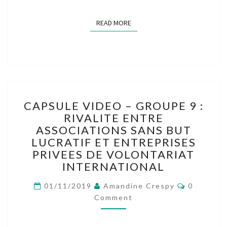
READ MORE
READ MORE
CAPSULE
CAPSULE VIDEO – GROUPE 9 :
VIDEO
RIVALITE ENTRE
–
ASSOCIATIONS SANS BUT
GROUPE
9
LUCRATIF ET ENTREPRISES
:
PRIVEES DE VOLONTARIAT
RIVALITE
INTERNATIONAL
ENTRE
ASSOCIATIONS
Comment
01/11/2019
Amandine Crespy
0
SANS
Comment
BUT
LUCRATIF