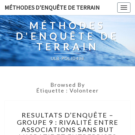
MÉTHODES D'ENQUÊTE DE TERRAIN
Togg
navig
MÉTHODES
D'ENQUÊTE DE
TERRAIN
ULB-POLID438
Browsed By
Étiquette :
Volonteer
RESULTATS
RESULTATS D’ENQUÊTE –
D’ENQUÊTE
GROUPE 9 : RIVALITÉ ENTRE
–
ASSOCIATIONS SANS BUT
GROUPE