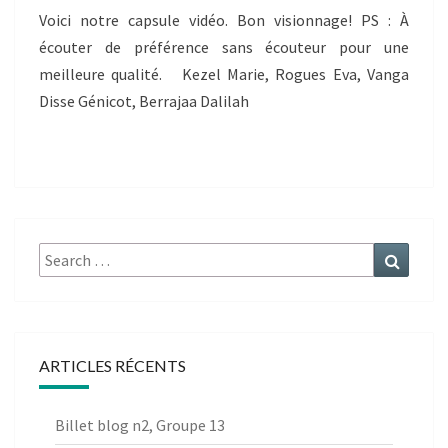
ET
Voici notre capsule vidéo. Bon visionnage! PS : À
ENTREPRISES
écouter de préférence sans écouteur pour une
PRIVEES
DE
meilleure qualité. Kezel Marie, Rogues Eva, Vanga
VOLONTARIAT
Disse Génicot, Berrajaa Dalilah
INTERNATIONAL
Search
Search
for:
ARTICLES RÉCENTS
Billet blog n2, Groupe 13