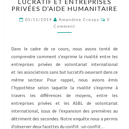
9
LUCRATIF ET ENTREPRISES
:
PRIVÉES D’AIDE HUMANITAIRE
RIVALITÉ
Comment
ENTRE
01/11/2019
Amandine Crespy
0
ASSOCIATIONS
Comment
SANS
BUT
LUCRATIF
Dans le cadre de ce cours, nous avons tenté de
ET
comprendre comment s’exprime la rivalité entre les
ENTREPRISES
PRIVÉES
entreprises privées de volontariat international
D’AIDE
et les associations sans but lucratifs oeuvrant dans ce
HUMANITAIRE
même secteur. Pour rappel, nous avions émis
l’hypothèse selon laquelle la rivalité s’exprime à
travers les différences de moyens, entre les
entreprises privées et les ASBL de volontariat
international, issus de l’expansion des premières au
détriment des secondes. Notre enquête nous a permis
d’observer deux facettes du conflit : un conflit…