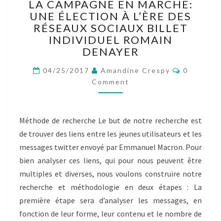
LA CAMPAGNE EN MARCHE:
CAMPAGNE
UNE ÉLECTION À L’ÈRE DES
EN
RÉSEAUX SOCIAUX BILLET
MARCHE:
UNE
INDIVIDUEL ROMAIN
ÉLECTION
DENAYER
À
Comment
L’ÈRE
04/25/2017
Amandine Crespy
0
DES
Comment
RÉSEAUX
SOCIAUX
BILLET
Méthode de recherche Le but de notre recherche est
INDIVIDUEL
de trouver des liens entre les jeunes utilisateurs et les
ROMAIN
DENAYER
messages twitter envoyé par Emmanuel Macron. Pour
bien analyser ces liens, qui pour nous peuvent être
multiples et diverses, nous voulons construire notre
recherche et méthodologie en deux étapes : La
première étape sera d’analyser les messages, en
fonction de leur forme, leur contenu et le nombre de