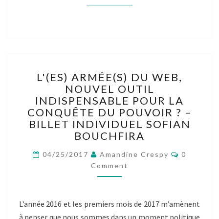
L'(ES)
L'(ES) ARMÉE(S) DU WEB,
ARMÉE(S)
NOUVEL OUTIL
DU
INDISPENSABLE POUR LA
WEB,
NOUVEL
CONQUÊTE DU POUVOIR ? –
OUTIL
BILLET INDIVIDUEL SOFIAN
INDISPENSABLE
BOUCHFIRA
POUR
LA
Comment
04/25/2017
Amandine Crespy
0
CONQUÊTE
Comment
DU
POUVOIR
?
L’année 2016 et les premiers mois de 2017 m’amènent
–
à penser que nous sommes dans un moment politique
BILLET