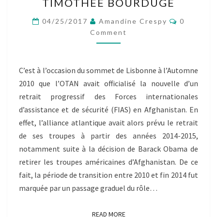
EN
TIMOTHÉE BOURDUGE
AFGHANISTAN’’
Comment
–
04/25/2017
Amandine Crespy
0
BILLET
Comment
INDIVIDUEL
–
TIMOTHÉE
C’est à l’occasion du sommet de Lisbonne à l’Automne
BOURDUGE
2010 que l’OTAN avait officialisé la nouvelle d’un
retrait progressif des Forces internationales
d’assistance et de sécurité (FIAS) en Afghanistan. En
effet, l’alliance atlantique avait alors prévu le retrait
de ses troupes à partir des années 2014-2015,
notamment suite à la décision de Barack Obama de
retirer les troupes américaines d’Afghanistan. De ce
fait, la période de transition entre 2010 et fin 2014 fut
marquée par un passage graduel du rôle…
READ MORE
READ MORE