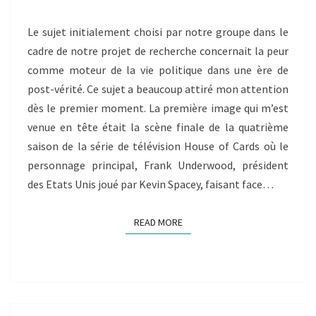
ÈRE
DE
Le sujet initialement choisi par notre groupe dans le
POST-
cadre de notre projet de recherche concernait la peur
VÉRITÉ
–
comme moteur de la vie politique dans une ère de
BILLET
post-vérité. Ce sujet a beaucoup attiré mon attention
INDIVIDUEL
dès le premier moment. La première image qui m’est
–
venue en tête était la scène finale de la quatrième
BRUNA
HOFFREUMON
saison de la série de télévision House of Cards où le
personnage principal, Frank Underwood, président
des Etats Unis joué par Kevin Spacey, faisant face…
READ MORE
READ MORE