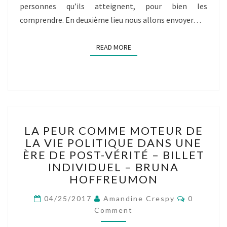
personnes qu’ils atteignent, pour bien les
comprendre. En deuxième lieu nous allons envoyer…
READ MORE
READ MORE
LA
LA PEUR COMME MOTEUR DE
PEUR
LA VIE POLITIQUE DANS UNE
COMME
ÈRE DE POST-VÉRITÉ – BILLET
MOTEUR
DE
INDIVIDUEL – BRUNA
LA
HOFFREUMON
VIE
Comment
POLITIQUE
04/25/2017
Amandine Crespy
0
DANS
Comment
UNE