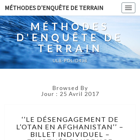
MÉTHODES D'ENQUÊTE DE TERRAIN
Togg
navig
MÉTHODES
D'ENQUÊTE DE
TERRAIN
ULB-POLID438
Browsed By
Jour :
25 Avril 2017
‘’LE
‘’LE DÉSENGAGEMENT DE
DÉSENGAGEMENT
L’OTAN EN AFGHANISTAN’’ –
DE
BILLET INDIVIDUEL –
L’OTAN