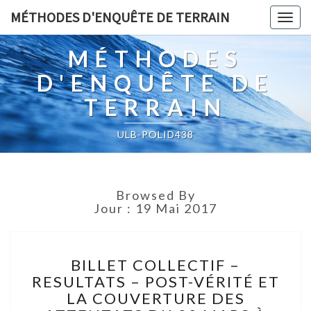
MÉTHODES D'ENQUÊTE DE TERRAIN
Togg
navig
MÉTHODES
D'ENQUÊTE DE
TERRAIN
ULB-POLID438
Browsed By
Jour :
19 Mai 2017
BILLET
BILLET COLLECTIF –
COLLECTIF
RESULTATS – POST-VÉRITÉ ET
–
LA COUVERTURE DES
RESULTATS