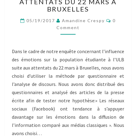
–
ATTENTATS DU 22 MARS À
POST-
BRUXELLES
VÉRITÉ
Comment
ET
05/19/2017
Amandine Crespy
0
LA
Comment
COUVERTURE
DES
ATTENTATS
Dans le cadre de notre enquête concernant l’influence
DU
des émotions sur la population étudiante à l’ULB
22
MARS
suite aux attentats du 22 mars à Bruxelles, nous avons
À
choisi d’utiliser la méthode par questionnaire et
BRUXELLES
l’analyse de discours. Nous avons donc distribué des
questionnaires et analysé des articles de la presse
écrite afin de tester notre hypothèse:« Les réseaux
sociaux (Facebook) ont tendance à s’appuyer
davantage sur les émotions dans la diffusion de
l’information comparé aux médias classiques ». Nous
avons choisi…