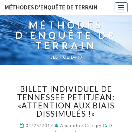
MÉTHODES D'ENQUÊTE DE TERRAIN
Togg
navig
MÉTHODES
D'ENQUÊTE DE
TERRAIN
ULB-POLID438
BILLET
BILLET INDIVIDUEL DE
INDIVIDUEL
DE
TENNESSEE PETITJEAN:
TENNESSEE
«ATTENTION AUX BIAIS
PETITJEAN:
DISSIMULÉS !»
«ATTENTION
AUX
Comment
04/25/2018
Amandine Crespy
0
BIAIS