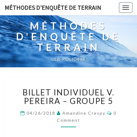
MÉTHODES D'ENQUÊTE DE TERRAIN
Togg
navig
MÉTHODES
D'ENQUÊTE DE
TERRAIN
ULB-POLID438
BILLET
BILLET INDIVIDUEL V.
INDIVIDUEL
V.
PEREIRA – GROUPE 5
PEREIRA
–
Comment
04/26/2018
Amandine Crespy
0
GROUPE
Comment
5