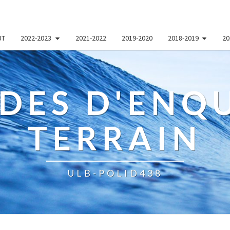
UT
2022-2023
2021-2022
2019-2020
2018-2019
20
DES D'ENQU
TERRAIN
ULB-POLID438