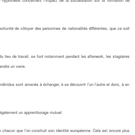
e hypothèse concernant l’impact de la socialisation sur la formation de
portunité de côtoyer des personnes de nationalités différentes, que ce soit
du lieu de travail, se font notamment pendant les afterwork, les stagiaires
endre un verre.
dividus sont amenés à échanger, à se découvrir l’un l’autre et donc, à en
 également un apprentissage mutuel.
e chacun que l’on construit son identité européenne. Cela est encore plus