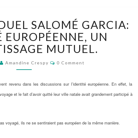
BILLET
IDUEL SALOMÉ GARCIA:
INDIVIDUEL
SALOMÉ
TÉ EUROPÉENNE, UN
GARCIA:
ISSAGE MUTUEL.
L’IDENTITÉ
EUROPÉENNE,
Comments
UN
Amandine Crespy
0 Comment
APPRENTISSAGE
MUTUEL.
ent revenu dans les discussions sur l’identité européenne. En effet, la
yage et le fait d’avoir quitté leur ville natale avait grandement participé à
pas voyagé, ils ne se sentiraient pas européen de la même manière.