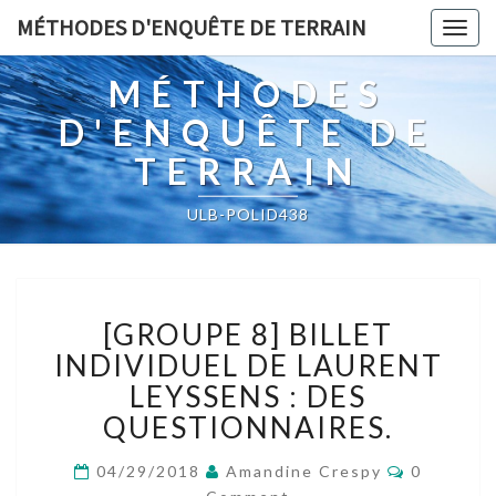
MÉTHODES D'ENQUÊTE DE TERRAIN
Togg
navig
MÉTHODES
D'ENQUÊTE DE
TERRAIN
ULB-POLID438
[GROUPE
[GROUPE 8] BILLET
8]
BILLET
INDIVIDUEL DE LAURENT
INDIVIDUEL
LEYSSENS : DES
DE
QUESTIONNAIRES.
LAURENT
LEYSSENS :
Comment
04/29/2018
Amandine Crespy
0
DES