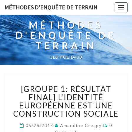
MÉTHODES D'ENQUÊTE DE TERRAIN
Togg
navig
MÉTHODES
D'ENQUÊTE DE
TERRAIN
ULB-POLID438
[GROUPE
[GROUPE 1: RÉSULTAT
1:
RÉSULTAT
FINAL] L’IDENTITÉ
FINAL]
EUROPÉENNE EST UNE
L’IDENTITÉ
CONSTRUCTION SOCIALE
EUROPÉENNE
EST
Comment
05/26/2018
Amandine Crespy
0
UNE