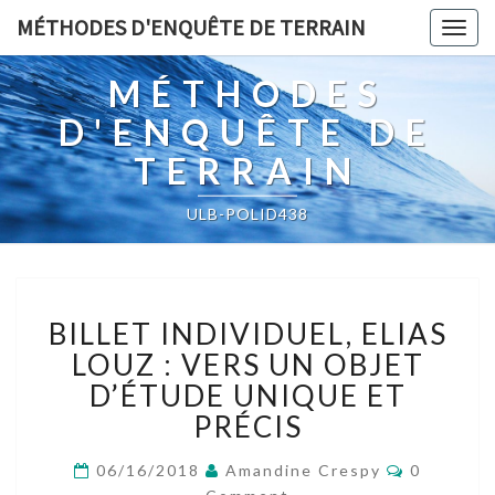
MÉTHODES D'ENQUÊTE DE TERRAIN
Togg
navig
MÉTHODES
D'ENQUÊTE DE
TERRAIN
ULB-POLID438
BILLET
BILLET INDIVIDUEL, ELIAS
INDIVIDUEL,
ELIAS
LOUZ : VERS UN OBJET
LOUZ
D’ÉTUDE UNIQUE ET
:
PRÉCIS
VERS
UN
Comment
06/16/2018
Amandine Crespy
0
OBJET