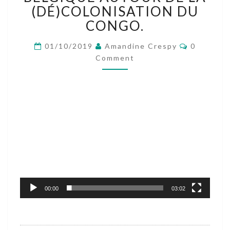
LUMUMBA
(DÉ)COLONISATION DU
COMME
CONGO.
ILLUSTRATION
D’UN
Comment
01/10/2019
Amandine Crespy
0
CONFLIT
Comment
MÉMORIEL
EN
BELGIQUE
AUTOUR
Lecteur
DE
vidéo
LA
(DÉ)COLONISATION
DU
CONGO.
00:00
03:02