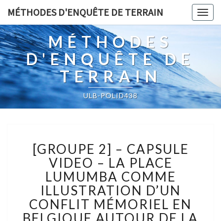
MÉTHODES D'ENQUÊTE DE TERRAIN
Togg
navig
MÉTHODES
D'ENQUÊTE DE
TERRAIN
ULB-POLID438
[GROUPE
[GROUPE 2] – CAPSULE
2]
–
VIDEO – LA PLACE
CAPSULE
LUMUMBA COMME
VIDEO
ILLUSTRATION D’UN
–
CONFLIT MÉMORIEL EN
LA
PLACE
BELGIQUE AUTOUR DE LA