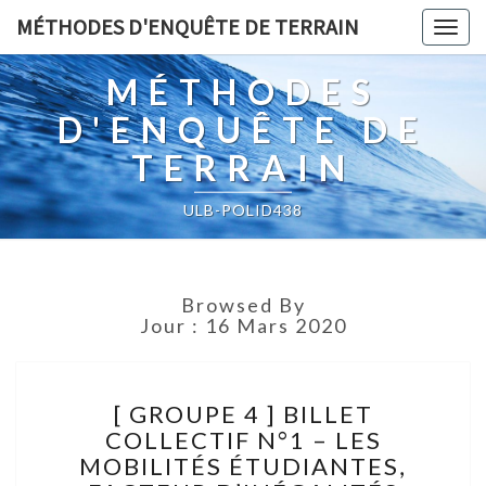
MÉTHODES D'ENQUÊTE DE TERRAIN
Togg
navig
MÉTHODES
D'ENQUÊTE DE
TERRAIN
ULB-POLID438
Browsed By
Jour :
16 Mars 2020
[
[ GROUPE 4 ] BILLET
GROUPE
COLLECTIF N°1 – LES
4
MOBILITÉS ÉTUDIANTES,
]