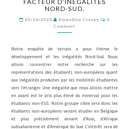
BILLET
FACTEUR D’INÉGALITÉS
COLLECTIF
NORD-SUD.
N°1
Comment
–
03/16/2020
Amandine Crespy
0
LES
Comment
MOBILITÉS
ÉTUDIANTES,
FACTEUR
Notre enquête de terrain a pour thème le
D’INÉGALITÉS
développement et les inégalités Nord-Sud. Nous
NORD-
SUD.
allons concentrer notre recherche sur les
représentations des étudiants non-européens quant
aux inégalités produites par les mobilités étudiantes
vers l’étranger. Une inégalité que nous allons mettre
en avant est le prix plus élevé du minerval pour les
étudiants non-EU1. Notre groupe cible sera donc les
étudiants non-européens venant étudier en Belgique
et plus précisément venant d’Asie, d’Afrique
subsaharienne et d’Amérique du Sud. L’intérêt sera de