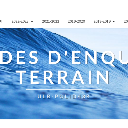
UT
2022-2023
2021-2022
2019-2020
2018-2019
20
DES D'ENQU
TERRAIN
ULB-POLID438