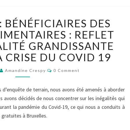
[GROUPE
: BÉNÉFICIAIRES DES
6]
:
IMENTAIRES : REFLET
BÉNÉFICIAIRES
ALITÉ GRANDISSANTE
DES
BANQUES
 CRISE DU COVID 19
ALIMENTAIRES
:
Comments
Amandine Crespy
0 Comment
REFLET
D’UNE
INÉGALITÉ
 d’enquête de terrain, nous avons été amenés à aborder
GRANDISSANTE
us avons décidés de nous concentrer sur les inégalités qui
PENDANT
rant la pandémie du Covid-19, ce qui nous a conduits à
LA
 gratuites à Bruxelles.
CRISE
DU