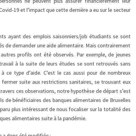
ersonnes ne peuvent plus assurer financièrement leur
 Covid-19 et l’impact que cette dernière a eu sur le secteur
ts ayant des emplois saisonniers/job étudiants se sont
és de demander une aide alimentaire. Mais contrairement
autres profils ont été observés. Par exemple, de jeunes
travail à la suite de leurs études se sont retrouvés sans
 à ce type d’aide. C’est le cas aussi pour de nombreux
 fermer suite aux restrictions sanitaires, se trouvant eux
 travers ces observations, notre hypothèse de départ s’est
ils de bénéficiaires des banques alimentaires de Bruxelles
aru plus intéressant de nous focaliser sur la totalité des
ques alimentaires suite à la pandémie.
e a donc été modifiée :