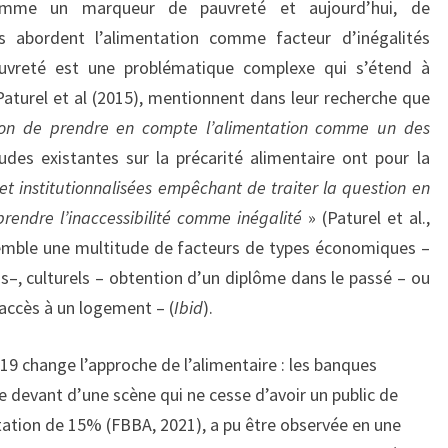
COVID
comme un marqueur de pauvreté et aujourd’hui, de
19
s abordent l’alimentation comme facteur d’inégalités
auvreté est une problématique complexe qui s’étend à
Paturel et al (2015), mentionnent dans leur recherche que
façon de prendre en compte l’alimentation comme un des
udes existantes sur la précarité alimentaire ont pour la
t institutionnalisées empêchant de traiter la question en
prendre l’inaccessibilité comme inégalité
» (Paturel et al.,
semble une multitude de facteurs de types économiques –
us–, culturels – obtention d’un diplôme dans le passé – ou
’accès à un logement – (
Ibid
).
-19 change l’approche de l’alimentaire : les banques
e devant d’une scène qui ne cesse d’avoir un public de
ation de 15% (FBBA, 2021), a pu être observée en une