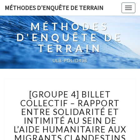
MÉTHODES D'ENQUÊTE DE TERRAIN
Togg
navig
MÉTHODES
D'ENQUÊTE DE
TERRAIN
ULB-POLID438
[GROUPE
[GROUPE 4] BILLET
4]
BILLET
COLLECTIF – RAPPORT
COLLECTIF
ENTRE SOLIDARITÉ ET
–
INTIMITÉ AU SEIN DE
RAPPORT
L’AIDE HUMANITAIRE AUX
ENTRE
SOLIDARITÉ
MIGRANTS CLANDESTINS