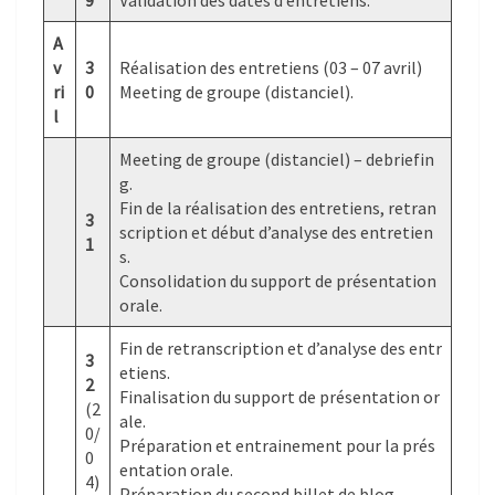
9
Validation des dates d’entretiens.
A
v
3
Réalisation des entretiens (03 – 07 avril)
ri
0
Meeting de groupe (distanciel).
l
Meeting de groupe (distanciel) – debriefin
g.
Fin de la réalisation des entretiens, retran
3
scription et début d’analyse des entretien
1
s.
Consolidation du support de présentation
orale.
Fin de retranscription et d’analyse des entr
3
etiens.
2
Finalisation du support de présentation or
(2
ale.
0/
Préparation et entrainement pour la prés
0
entation orale.
4)
Préparation du second billet de blog.