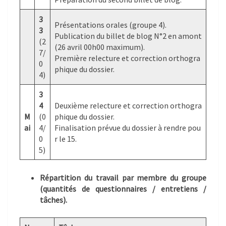
3
Présentations orales (groupe 4).
3
Publication du billet de blog N°2 en amont
(2
(26 avril 00h00 maximum).
7/
Première relecture et correction orthogra
0
phique du dossier.
4)
3
4
Deuxième relecture et correction orthogra
M
(0
phique du dossier.
ai
4/
Finalisation prévue du dossier à rendre pou
0
r le 15.
5)
Répartition du travail par membre du groupe
(quantités de questionnaires / entretiens /
tâches).