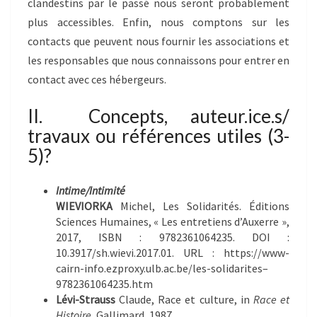
clandestins par le passé nous seront probablement
plus accessibles. Enfin, nous comptons sur les
contacts que peuvent nous fournir les associations et
les responsables que nous connaissons pour entrer en
contact avec ces hébergeurs.
II. Concepts, auteur.ice.s/
travaux ou références utiles (3-
5)?
Intime/Intimité
WIEVIORKA
Michel, Les Solidarités. Éditions
Sciences Humaines, « Les entretiens d’Auxerre »,
2017, ISBN : 9782361064235. DOI :
10.3917/sh.wievi.2017.01. URL : https://www-
cairn-info.ezproxy.ulb.ac.be/les-solidarites–
9782361064235.htm
Lévi-Strauss
Claude, Race et culture, in
Race et
Histoire
, Gallimard, 1987.