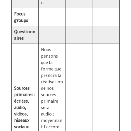
n.
Focus
groups
Questionn
aires
Nous
pensons
que la
forme que
prendra la
réalisation
Sources
de nos
primaires :
sources
écrites,
primaire
audio,
sera
vidéos,
audio ;
réseaux
moyennan
sociaux
t l’accord