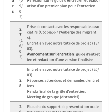
a
(0
Réflexion sur le guide d’entretien et élabor
r
9/
ation d’un premier plan pour l’entretien.
s
0
3)
Prise de contact avec les responsable asso
2
ciatifs (Utopia56 / l’Auberge des migrant
7
s).
(1
Entretien avec notre tutrice de projet (13/
6/
03).
0
Avancement sur l’entretien
: guide d’entret
3)
ien et rédaction d’une version finalisée.
Entretien avec notre tutrice de projet (20/
03).
2
Réponses attendues et demandes d’entret
8
iens.
Rendu final de la grille d’entretien.
Meeting de groupe (distanciel).
2
Ebauche du support de présentation orale.