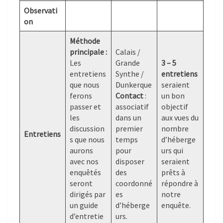
Observati
on
Méthode
principale :
Calais /
Les
Grande
3 – 5
entretiens
Synthe /
entretiens
que nous
Dunkerque
seraient
ferons
Contact
:
un bon
passer et
associatif
objectif
les
dans un
aux vues du
discussion
premier
nombre
Entretiens
s que nous
temps
d’héberge
aurons
pour
urs qui
avec nos
disposer
seraient
enquêtés
des
prêts à
seront
coordonné
répondre à
dirigés par
es
notre
un guide
d’héberge
enquête.
d’entretie
urs.