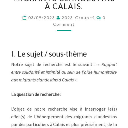
ET
À CALAIS.
INTIMITÉ
AU
Comments
03/09/2023
2023-Groupe4
0
SEIN
Comment
DE
L’AIDE
HUMANITAIRE
AUX
I. Le sujet / sous-thème
MIGRANTS
CLANDESTINS
Notre sujet de recherche est le suivant :
« Rapport
À
CALAIS.
entre solidarité et intimité au sein de l’aide humanitaire
aux migrants clandestins à Calais ».
La question de recherche :
L’objet de notre recherche vise à interroger le(s)
effet(s) de l’hébergement des migrants clandestins
par des particuliers à Calais et plus précisément, de la