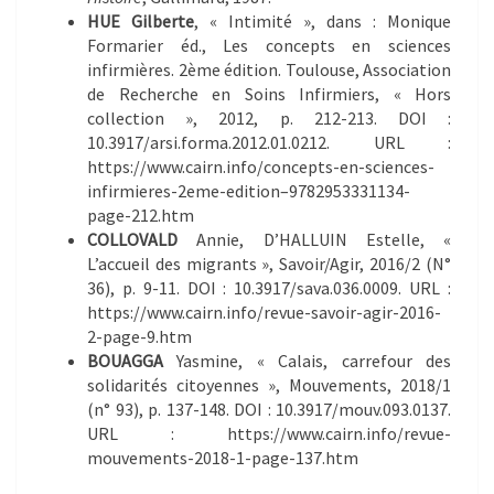
HUE Gilberte
, « Intimité », dans : Monique
Formarier éd., Les concepts en sciences
infirmières. 2ème édition. Toulouse, Association
de Recherche en Soins Infirmiers, « Hors
collection », 2012, p. 212-213. DOI :
10.3917/arsi.forma.2012.01.0212. URL :
https://www.cairn.info/concepts-en-sciences-
infirmieres-2eme-edition–9782953331134-
page-212.htm
COLLOVALD
Annie, D’HALLUIN Estelle, «
L’accueil des migrants », Savoir/Agir, 2016/2 (N°
36), p. 9-11. DOI : 10.3917/sava.036.0009. URL :
https://www.cairn.info/revue-savoir-agir-2016-
2-page-9.htm
BOUAGGA
Yasmine, « Calais, carrefour des
solidarités citoyennes », Mouvements, 2018/1
(n° 93), p. 137-148. DOI : 10.3917/mouv.093.0137.
URL : https://www.cairn.info/revue-
mouvements-2018-1-page-137.htm