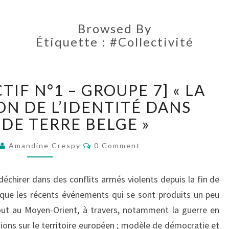
Browsed By
Étiquette :
#collectivité
[BILLET
TIF N°1 – GROUPE 7] « LA
COLLECTIF
N°1
N DE L’IDENTITÉ DANS
–
 DE TERRE BELGE »
GROUPE
7]
Comments
Amandine Crespy
0 Comment
« LA
CONSTRUCTION
échirer dans des conflits armés violents depuis la fin de
DE
L’IDENTITÉ
é que les récents événements qui se sont produits un peu
DANS
out au Moyen-Orient, à travers, notamment la guerre en
L’ARMÉE
sions sur le territoire européen ; modèle de démocratie et