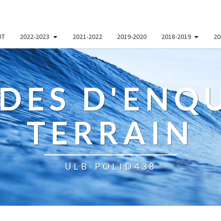
UT
2022-2023
2021-2022
2019-2020
2018-2019
20
DES D'ENQU
TERRAIN
ULB-POLID438