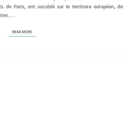
DE
ts de Paris, ont succédé sur le territoire européen, de
TERRE
antes….
BELGE »
READ MORE
READ MORE